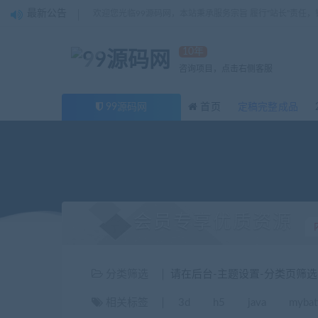
最新公告
欢迎您光临99源码网，本站秉承服务宗旨 履行“站长”责任
10年
咨询项目，点击右侧客服
99源码网
首页
定稿完整成品
会员专享优质资源
分类筛选
请在后台-主题设置-分类页筛
相关标签
3d
h5
java
mybat