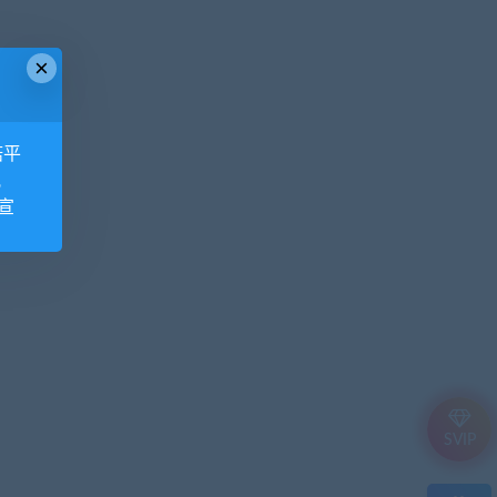
×
诺平
视
宣
SVIP