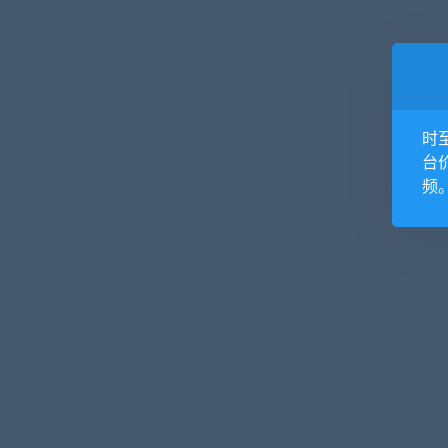
时
台
频