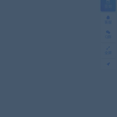
签到
客服
Q群
全屏