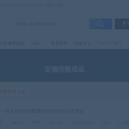
，销售只是起点 服务永无止境！
立即加入我们
25届推荐选题
Java
免费资源
深度学习
ChatGPT辅写
定稿完整成品
内容持续上新
选-一级主分类筛选配置和排序您的主分类筛选
is
mysql
PPT
servlet
springboot
ssm
ssm