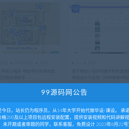
推荐选题
定稿完整成品
小程序
Java
小程序
区导航小程序-导航导览导游地图
基于微信小程序的城市特色旅游
途引路信息助手
用的设计与实现（SSM框架+MyS
稿+答辩ppt
5.87K
0
699
1年前
5.71K
0
59
独家
99源码网公告
至今日，站长仍为程序员，从14年大学开始代做毕设/课设。 承
价格200及以上项目包远程安装配置，提供安装视频和代码讲解
。 未开题或者审题的同学，联系客服，免费设计 2023年8月22号