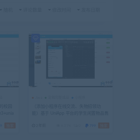
随机
评论数量
修改时间
发布日期
品
Java
定稿完整成品
小程序
t的校园
（添加小程序在线交流、失物招领功
unia
能）基于 UniApp 平台的学生闲置物品售
题报告+代码
卖小程序设计与实现+第四稿+开题+任务
9
2年前
6.27K
0
799
独家
独家
书+选题申请表+指导记录+中期检查表
+周进展+创新点+答辩相关问题解答+安