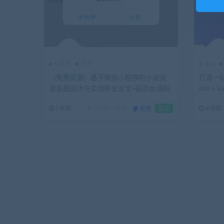
小程序
论文
Java
（免费资源）基于微信小程序的小说阅
打造一站
读系统设计与实现毕业论文+前后台源码
oot +
+答辩PPT+运行说明
系统
5年前
5.12K
0
8月前
免费
最新