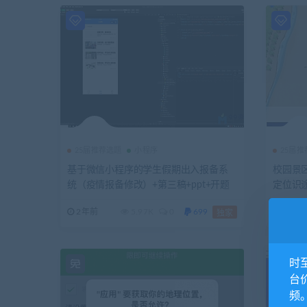
周进展+中期检查表+带敲笔记资料+安装
视频
25届推荐选题
小程序
25届
基于微信小程序的学生假期出入报备系
校园景
统（疫情报备修改）+第三稿+ppt+开题
定位识
报告+任务书
2年前
5.97K
0
699
3年前
独家
时
台
频