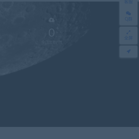
客服
Q群
0
全屏
今日发布(个)