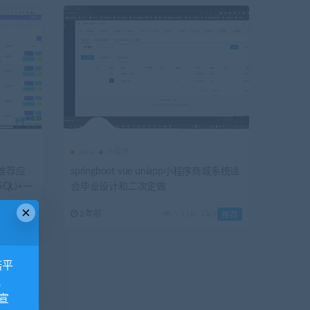
装视频+讲解视频
Java
小程序
推荐应
springboot vue uniapp小程序商城系统适
QL)+一
合毕业设计和二次定做
×
9
2年前
5.41K
0
独家
推荐
诺平
视
宣