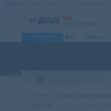
最新公告
欢迎您光临99源码网，本站秉承服务宗旨 履行“站长”责任
10年
咨询项目，点击右侧客服
99源码网
首页
定稿完整成品
会员专享优质资源
分类筛选
请在后台-主题设置-分类页筛
相关标签
3d
h5
java
mysql