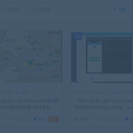
钻石免费
钻石优惠
热度
商业软件
小程序
25届推荐选题
Java
定稿完整成
ingBoot、Vue和UniApp的城市腾
（微信小程序）基于Spring Boo
标注与服务站管理小程序系统
失物招领平台的设计与实现（vue3+
pp+mysql）+第二稿+ppt+开
7.93K
0
4000
2年前
7.53K
0
89
独家
讲解视频