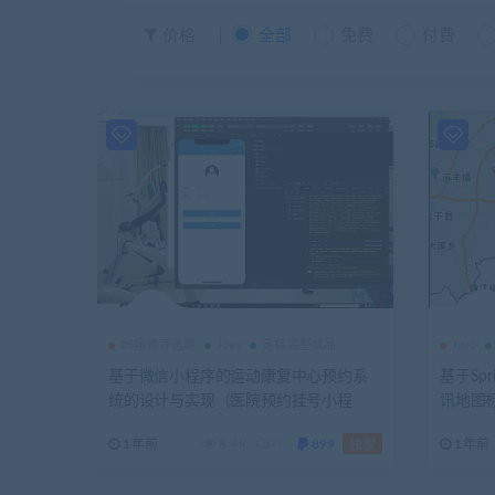
价格
全部
免费
付费
25届推荐选题
Java
定稿完整成品
Java
基于微信小程序的运动康复中心预约系
基于Spr
统的设计与实现（医院预约挂号小程
讯地图
序）（SpringBoot+Vue+Uniapp）+第二
1年前
8.4K
0
899
1年前
独家
稿++开题+任务书+选题申请表+指导工作
记录+答辩相关问题及解答+创新点+12周