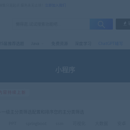
，销售只是起点 服务永无止境！
立即加入我们
25届推荐选题
Java
免费资源
深度学习
ChatGPT辅写
小程序
内容持续上新
选-一级主分类筛选配置和排序您的主分类筛选
PPT
springboot
ssm
可视化
大数据
安卓