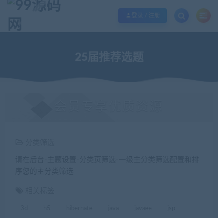
欢迎您光临99源码网，本站秉承服务宗旨 履行“站长”责任，销售只是起点 服务
登录 / 注册
25届推荐选题
会员专享优质资源
分类筛选
请在后台-主题设置-分类页筛选-一级主分类筛选配置和排
序您的主分类筛选
相关标签
3d
h5
hibernate
java
javaee
jsp