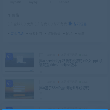
mybatis
mysql
PPT
servlet
价格
全部
免费
付费
钻石免费
钻石优惠
发布日期
修改时间
评论数量
随机
热度
admin
25届推荐选题
Java
java servlet汽车租赁系统源码+论文+ppt+安
装配置+idea、eclipse版本
admin
25届推荐选题
Java
java基于SSM的疫情物业系统源码
admin
25届推荐选题
Java