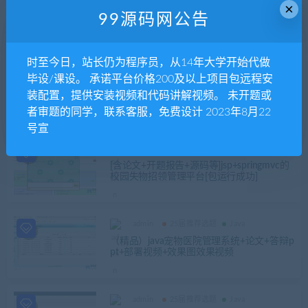
×
A51 105-[论文]S2SH人力资源管理系统+论
99源码网公告
文【包远程安装配置】
时至今日，站长仍为程序员，从14年大学开始代做
admin
25届推荐选题
Java
毕设/课设。 承诺平台价格200及以上项目包远程安
[含论文+源码等]基于javaweb的网上订餐管
装配置，提供安装视频和代码讲解视频。 未开题或
理系统[包远程安装调试+可以代码讲解]
者审题的同学，联系客服，免费设计 2023年8月22
号宣
admin
25届推荐选题
Java
[含论文+开题报告+源码等]jsp+springmvc的
校园失物招领管理平台[包运行成功]
admin
25届推荐选题
Java
（精品）java宠物医院管理系统+论文+答辩p
pt+部署视频+效果图效果视频
admin
25届推荐选题
Java