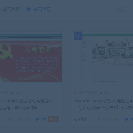
钻石免费
钻石优惠
热度
推荐选题
Java
25届推荐选题
Java
mysql ssm党籍信息管理系统源码
java ssm mysql高校运动会管
+包远程部署+代码讲解
计与实现源码+任务书+参考论文
告+包安装配置
2.31K
0
400
4年前
7.36K
0
40
独家