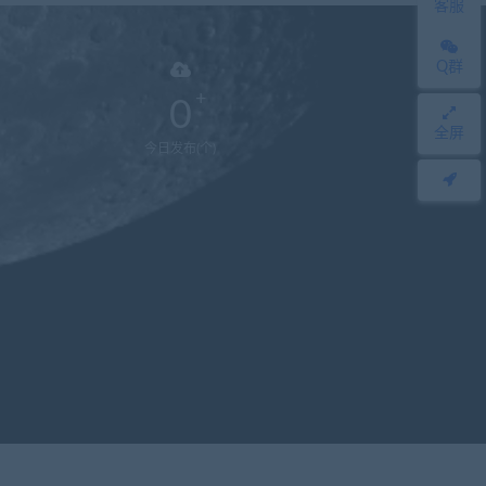
客服
Q群
0
全屏
今日发布(个)