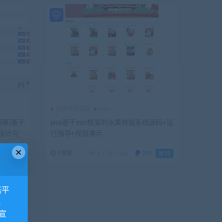
25届推荐选题
Java
码等]基于
java基于ssm框架的水果商城系统源码+运
设计与
行指导+视频演示
×
0
5年前
3.13K
0
350
独家
推荐
诺平
视
宣