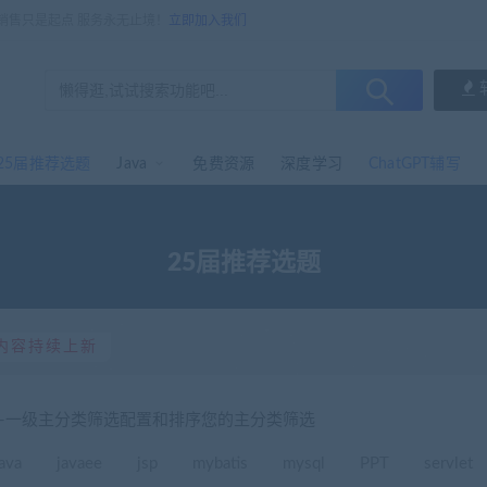
，销售只是起点 服务永无止境！
立即加入我们
25届推荐选题
Java
免费资源
深度学习
ChatGPT辅写
25届推荐选题
内容持续上新
选-一级主分类筛选配置和排序您的主分类筛选
java
javaee
jsp
mybatis
mysql
PPT
servlet