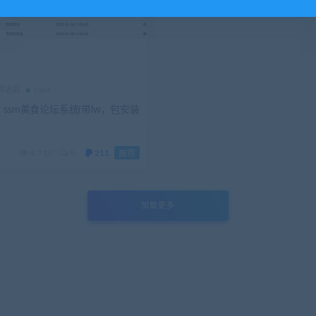
推荐选题
Java
ssm美食论坛系统(带lw，包安装
4.71K
0
211
推荐
加载更多