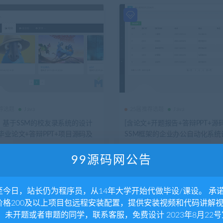
推荐选题
Java
25届推荐选题
Java
）基于SSM的校友录系统的设计
[含论文+开题报告+答辩PPT+源
毕业论文+答辩PPT+项目源码及
SSM框架的企业办公自动化系统
文件
实现
3.96K
0
399
4年前
2.23K
0
25
推荐
99源码网公告
至今日，站长仍为程序员，从14年大学开始代做毕设/课设。 承
价格200及以上项目包远程安装配置，提供安装视频和代码讲解
。 未开题或者审题的同学，联系客服，免费设计 2023年8月22号