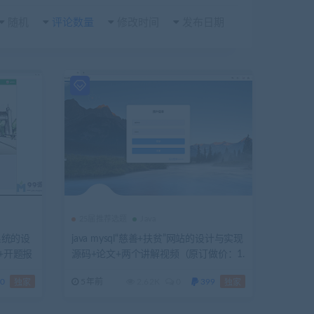
随机
评论数量
修改时间
发布日期
25届推荐选题
Java
理系统的设
java mysql“慈善+扶贫”网站的设计与实现
+开题报
源码+论文+两个讲解视频（原订做价：1.
5k）
0
5年前
2.62K
0
399
独家
独家