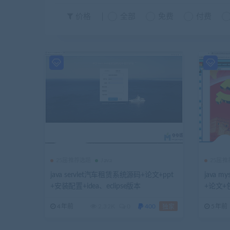
价格
全部
免费
付费
25届推荐选题
Java
25届
java servlet汽车租赁系统源码+论文+ppt
java 
+安装配置+idea、eclipse版本
+论文
4年前
2.32K
0
400
5年前
独家