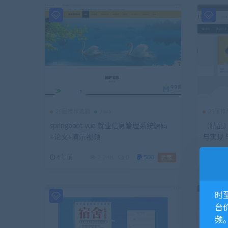
25届推荐选题
Java
25届
springboot vue 就业信息管理系统源码
（精品
+论文+演示视频
与实现 
数据库
4年前
2.24K
0
500
5年前
独家
时
台
频