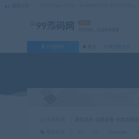
最新公告
欢迎您光临99源码网，本站秉承服务宗旨 履行“站长”责任
10年
咨询项目，点击右侧客服
99源码网
首页
定稿完整成品
会员专享优质资源
分类筛选
请在后台-主题设置-分类页筛
相关标签
3d
h5
hibernate