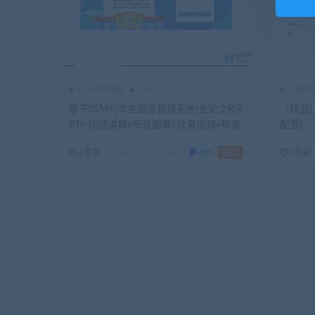
25届推荐选题
Java
25届
基于SSM的学生宿舍管理系统(含论文和P
（精品）
PT)+视频讲解+安装部署+效果视频+部署
配置)
视频
4年前
3.43K
0
400
5年前
独家