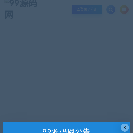
欢迎您光临99源码网，本站秉承服务宗旨 履行“站长”责任，销售只是起点 服务
登录 / 注册
×
99源码网公告