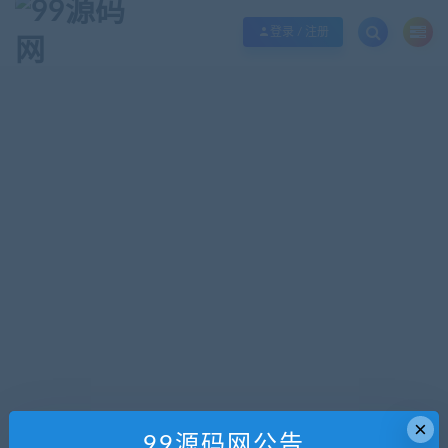
欢迎您光临99源码网，本站秉承服务宗旨 履行“站长”责任，销售只是起点 服务
登录 / 注册
×
99源码网公告