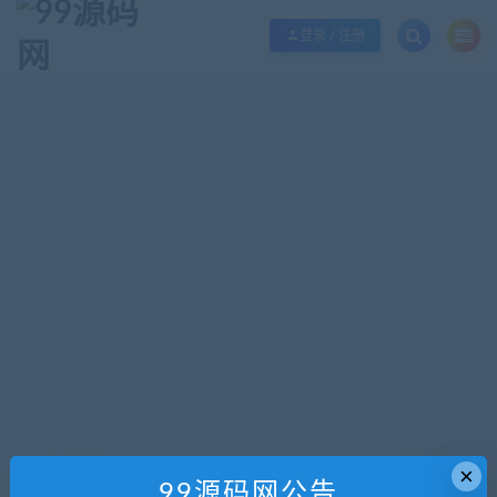
欢迎您光临99源码网，本站秉承服务宗旨 履行“站长”责任，销售只是起点 服务
登录 / 注册
×
99源码网公告