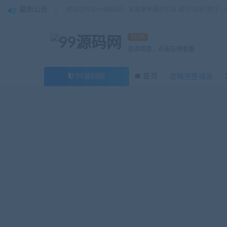
最新公告
欢迎您光临99源码网，本站秉承服务宗旨 履行“站长”责任
10年
咨询项目，点击右侧客服
99源码网
首页
定稿完整成品