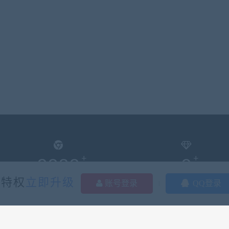
2282
0
多特权
立即升级
资源总数(个)
本周发布(个)
账号登录
QQ登录
2320