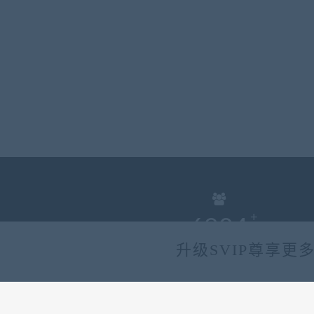
6904
升级SVIP尊享更
会员总数(位)