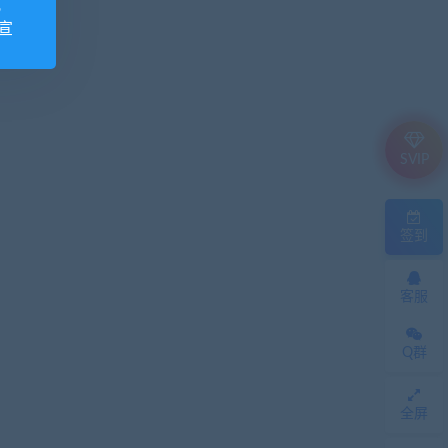
视
宣
SVIP
签到
客服
Q群
全屏