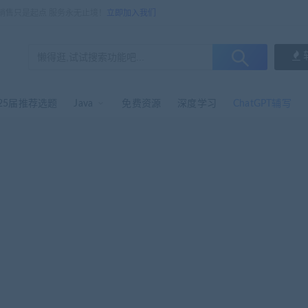
，销售只是起点 服务永无止境！
立即加入我们
25届推荐选题
Java
免费资源
深度学习
ChatGPT辅写