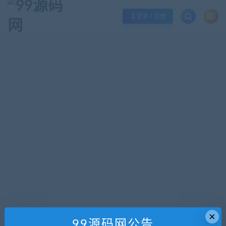
欢迎您光临99源码网，本站秉承服务宗旨 履行“站长”责任，销售只是起点 服务
登录 / 注册
×
99源码网公告