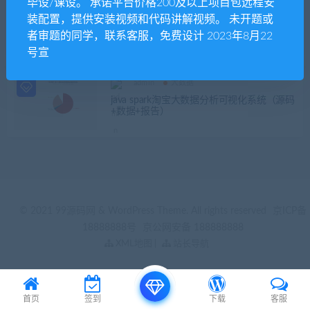
毕设/课设。 承诺平台价格200及以上项目包远程安
装配置，提供安装视频和代码讲解视频。 未开题或
发布日期
修改时间
评论数量
随机
热度
者审题的同学，联系客服，免费设计 2023年8月22
号宣
admin
大数据
java spark淘宝大数据分析可视化系统（源码
+数据+报告）
© 2021 99源码网 & WordPress Theme. All rights reserved
京ICP备
18888888号
京公网安备 188888888
XML地图
|
站长导航
首页
签到
下载
客服