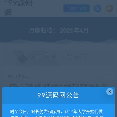
欢迎您光临99源码网，本站秉承服务宗旨 履行“站长”责任，销售只是起点 服务
登录 / 注册
月度归档：
2021年4月
会员专享优质资源
分类筛选
请在后台-主题设置-分类页筛选-一级主分类筛选配置和排
×
序您的主分类筛选
99源码网公告
价格
时至今日，站长仍为程序员，从14年大学开始代做
全部
免费
付费
钻石免费
钻石优惠