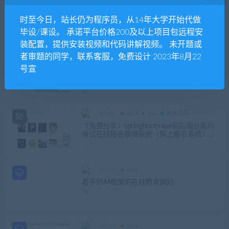
admin
Java
使用Java实现游戏引擎
时至今日，站长仍为程序员，从14年大学开始代做
毕设/课设。 承诺平台价格200及以上项目包远程安
装配置，提供安装视频和代码讲解视频。 未开题或
者审题的同学，联系客服，免费设计 2023年8月22
admin
Java
号宣
扫雷游戏（java版，java游戏）
admin
Java
vue
免费资源
（免费分享）springboot+vue前后端分离的
考试在线报名管理系统（网上报名系统）
（有bug需要修复）
admin
Java
基于SSM框架的在线教育网站
admin
Java