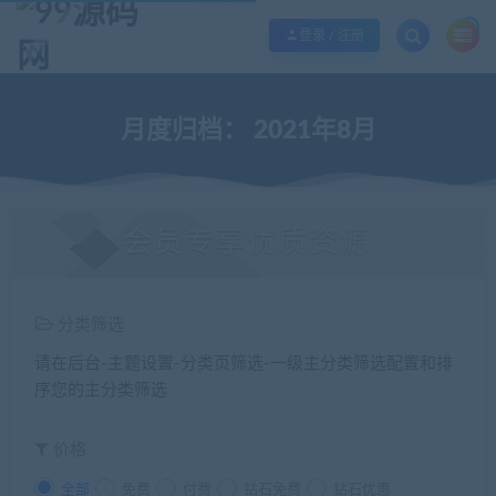
欢迎您光临99源码网，本站秉承服务宗旨 履行“站长”责任，销售只是起点 服务
登录 / 注册
月度归档：
2021年8月
会员专享优质资源
分类筛选
请在后台-主题设置-分类页筛选-一级主分类筛选配置和排
序您的主分类筛选
价格
全部
免费
付费
钻石免费
钻石优惠