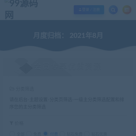
欢迎您光临99源码网，本站秉承服务宗旨 履行“站长”责任，销售只是起点 服务
登录 / 注册
月度归档：
2021年8月
会员专享优质资源
分类筛选
请在后台-主题设置-分类页筛选-一级主分类筛选配置和排
序您的主分类筛选
价格
全部
免费
付费
钻石免费
钻石优惠