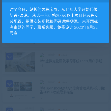
admin
Java
java mysql一个在线拍卖和购物网站
时至今日，站长仍为程序员，从14年大学开始代做
毕设/课设。 承诺平台价格200及以上项目包远程安
装配置，提供安装视频和代码讲解视频。 未开题或
者审题的同学，联系客服，免费设计 2023年8月22
admin
Java
号宣
基于SSM框架的学籍管理系统+效果视频+安
装全程视频录制
admin
Java
java虚拟宠物医院学习系统+ppt+用户手册
admin
Java
java springboot房地产信息管理系统+实训报
告+PPT+功能需求报告
admin
Java