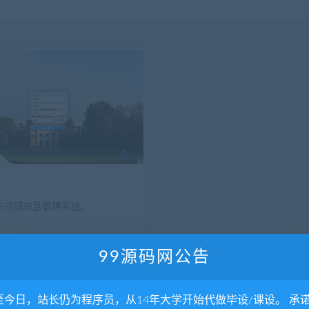
学生成绩信息管理系统、
1.85K
0
199
推荐
99源码网公告
至今日，站长仍为程序员，从14年大学开始代做毕设/课设。 承