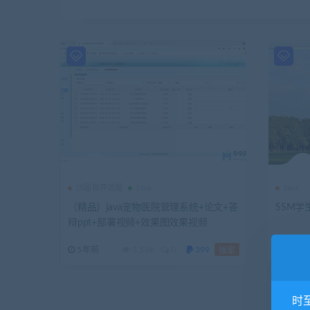
25届推荐选题
Java
Java
（精品）java宠物医院管理系统+论文+答
SSM
辩ppt+部署视频+效果图效果视频
5年前
3.58K
0
399
5年前
独家
时