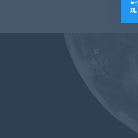
台
频
6904
会员总数(位)