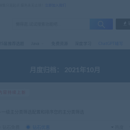
，销售只是起点 服务永无止境！
立即加入我们
25届推荐选题
Java
免费资源
深度学习
ChatGPT辅写
月度归档：
2021年10月
内容持续上新
选-一级主分类筛选配置和排序您的主分类筛选
钻石免费
钻石优惠
热度