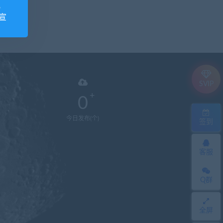
视
宣
SVIP
0
今日发布(个)
签到
客服
Q群
全屏