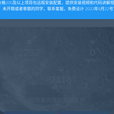
价格200及以上项目包远程安装配置，提供安装视频和代码讲解
。 未开题或者审题的同学，联系客服，免费设计 2023年8月22号
2282
0
资源总数(个)
本周发布(个)
2318
稳定运行(天)
提供最优质的资源集合