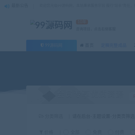
最新公告
欢迎您光临99源码网，本站秉承服务宗旨 履行“站长”责任
10年
咨询项目，点击右侧客服
99源码网
首页
定稿完整成品
会员专享优质资源
分类筛选
请在后台-主题设置-分类页筛
价格
全部
免费
付费