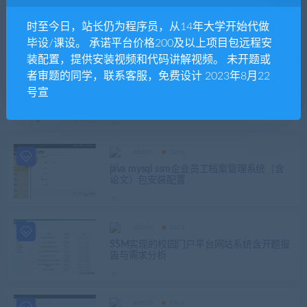
admin
Java
SpringBoot小卖部管理系统(含论文)
时至今日，站长仍为程序员，从14年大学开始代做
毕设/课设。 承诺平台价格200及以上项目包远程安
装配置，提供安装视频和代码讲解视频。 未开题或
者审题的同学，联系客服，免费设计 2023年8月22
admin
Java
号宣
基于SpringBoot框架开发的求职招聘网站项
目模仿拉勾网源码
admin
Java
java mysql ssm企业员工档案管理系统（含
论文）包安装配置
admin
Java
SSM实现的校园门户平台网站系统含开题报
告与需求分析
admin
Java