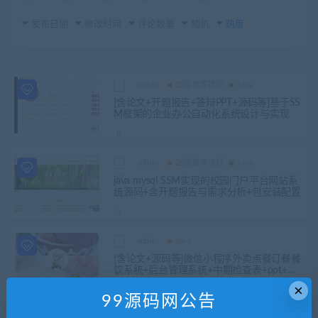
发布日期
修改时间
评论数量
随机
热度
admin
25届推荐选题
Java
[含论文+开题报告+答辩PPT+源码等]基于SS
M框架的企业办公自动化系统设计与实现
admin
25届推荐选题
Java
java mysql SSM实现的校园门户平台网站系
统源码+含开题报告与需求分析+包安装配置
admin
Java
[含论文+源码等]微信小程序外卖点餐订餐餐
饮系统+后台管理系统+中期检查表+ppt+周
进展+开题+任务书+申请表+指导工作记录
×
+查重报告+安装视频+讲解视频（已降重）
99源码网公告