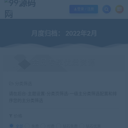
欢迎您光临99源码网，本站秉承服务宗旨 履行“站长”责任，销售只是起点 服务
登录 / 注册
月度归档：
2022年2月
会员专享优质资源
分类筛选
请在后台-主题设置-分类页筛选-一级主分类筛选配置和排
序您的主分类筛选
价格
全部
免费
付费
钻石免费
钻石优惠