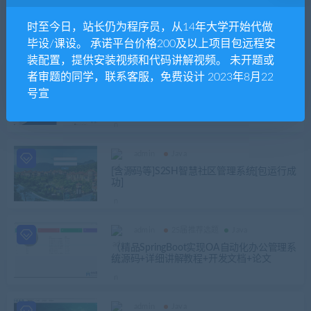
admin
Java
spring boot+MySQL高校大型仪器设备管理
时至今日，站长仍为程序员，从14年大学开始代做
平台
毕设/课设。 承诺平台价格200及以上项目包远程安
装配置，提供安装视频和代码讲解视频。 未开题或
者审题的同学，联系客服，免费设计 2023年8月22
admin
Java
号宣
springBoot redis开发的Java快递代拿系统
（含人脸识别，验证码登录）
admin
Java
[含源码等]S2SH智慧社区管理系统[包运行成
功]
admin
25届推荐选题
Java
（精品SpringBoot实现OA自动化办公管理系
统源码+详细讲解教程+开发文档+论文
admin
Java