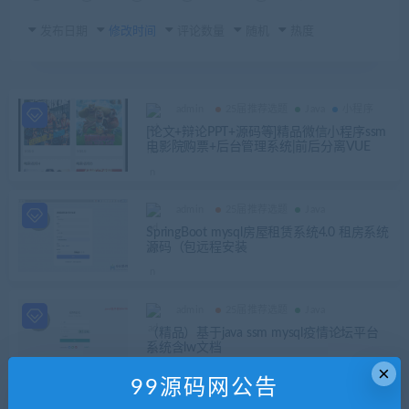
发布日期
修改时间
评论数量
随机
热度
admin
25届推荐选题
Java
小程序
[论文+辩论PPT+源码等]精品微信小程序ssm
电影院购票+后台管理系统|前后分离VUE
admin
25届推荐选题
Java
SpringBoot mysql房屋租赁系统4.0 租房系统
源码（包远程安装
admin
25届推荐选题
Java
（精品）基于java ssm mysql疫情论坛平台
系统含lw文档
×
99源码网公告