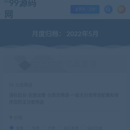
欢迎您光临99源码网，本站秉承服务宗旨 履行“站长”责任，销售只是起点 服务
登录 / 注册
月度归档：
2022年5月
会员专享优质资源
分类筛选
请在后台-主题设置-分类页筛选-一级主分类筛选配置和排
序您的主分类筛选
价格
全部
免费
付费
钻石免费
钻石优惠