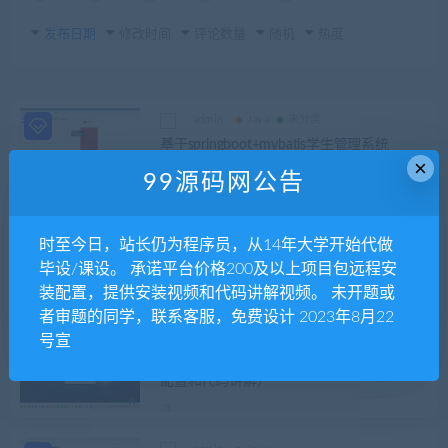
发布日期
修改时间
评论数量
随机
热度
admin
Java
未分类
基于springboot+mybatis学生管理系统
×
99源码网公告
admin
Java
时至今日，站长仍为程序员，从14年大学开始代做
文档+PPT+源码等]精品微信小程序ssm校友
毕设/课设。 承诺平台价格200及以上项目包远程安
录网站+后台管理系统前后分离VUE
装配置，提供安装视频和代码讲解视频。 未开题或
者审题的同学，联系客服，免费设计 2023年8月22
号宣
admin
Java
基于SSM的物流仓储管理系统（包远程安装
配置和代码讲解）