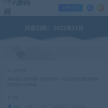
欢迎您光临99源码网，本站秉承服务宗旨 履行“站长”责任，销售只是起点 服务
登录 / 注册
月度归档：
2022年11月
会员专享优质资源
分类筛选
请在后台-主题设置-分类页筛选-一级主分类筛选配置和排
序您的主分类筛选
价格
全部
免费
付费
钻石免费
钻石优惠