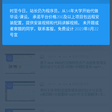
admin
Java
定稿完整成品
基于Springboot 实现在线小卖部管理系统
时至今日，站长仍为程序员，从14年大学开始代做
+第六稿+ppt+开题+外文翻译+任务书+查重
报告+安装视频+讲解视频（已降重）
毕设/课设。 承诺平台价格200及以上项目包远程安
装配置，提供安装视频和代码讲解视频。 未开题或
admin
者审题的同学，联系客服，免费设计 2023年8月22
25届推荐选题
Java
定稿完整成品
号宣
基于java的预约挂号系统+第二稿+中期检查
表+ppt+周进展+开题+任务书+申请表+查重
报告+安装视频+讲解视频（已降重）
admin
Java
定稿完整成品
基于Java Web的河南特色农产品销售管理系
统的设计与实现+初稿+中期检查表+ppt+周
进展+开题+任务书+申请表+外文翻译+查重
报告+安装视频+讲解视频（已降重）
admin
Java
定稿完整成品
本科生导师制选报管理系统的设计与实现
+第四稿+文献翻译+ppt+外文文献翻译+文献
综述+开题+题目审批表+任务书+查重报告
+安装视频+讲解视频（已降重）
admin