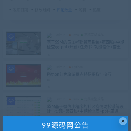
发布日期
修改时间
评论数量
随机
热度
admin
Java
定稿完整成品
基于SSM的员工考勤管理系统+第四稿+中期
检查表+ppt+开题+任务书+功能设计+查重报
告+安装视频+讲解视频（已降重）
admin
Python
Python红色旅游景点特征提取与交互
admin
Java
定稿完整成品
SSM基于微信小程序的社区疫情防控系统设
计与实现+第四稿+中期检查表+ppt+周进展
+开题+任务书+申请表+查重报告+安装视频
×
+讲解视频（已降重）
99源码网公告