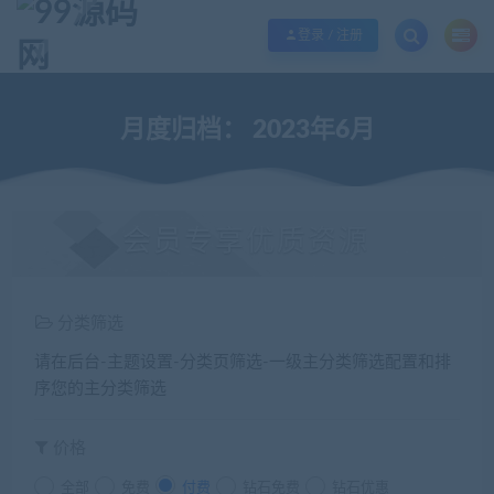
欢迎您光临99源码网，本站秉承服务宗旨 履行“站长”责任，销售只是起点 服务
登录 / 注册
月度归档：
2023年6月
会员专享优质资源
分类筛选
请在后台-主题设置-分类页筛选-一级主分类筛选配置和排
序您的主分类筛选
价格
全部
免费
付费
钻石免费
钻石优惠