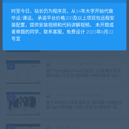
admin
Java
定稿完整成品
本科生导师制选报管理系统的设计与实现
时至今日，站长仍为程序员，从14年大学开始代做
+第四稿+文献翻译+ppt+外文文献翻译+文献
综述+开题+题目审批表+任务书+查重报告
毕设/课设。 承诺平台价格200及以上项目包远程安
+安装视频+讲解视频（已降重）
装配置，提供安装视频和代码讲解视频。 未开题或
者审题的同学，联系客服，免费设计 2023年8月22
admin
Python
号宣
Python红色旅游景点特征提取与交互
admin
Java
定稿完整成品
基于SpringBoot Vue的医院门诊管理信息系
统的设计与实现+第四稿+中期检查表+ppt
+周进展+开题+任务书+申请表+查重报告+安
装视频+讲解视频（已降重）
admin
Java
定稿完整成品
基于SSM的人事管理系统+第四稿+中期检查
表+ppt+周进展+开题+任务书+申请表+查重
报告+安装视频+讲解视频（已降重）
admin
Java