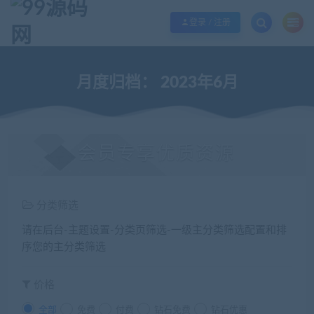
欢迎您光临99源码网，本站秉承服务宗旨 履行“站长”责任，销售只是起点 服务
登录 / 注册
月度归档：
2023年6月
会员专享优质资源
分类筛选
请在后台-主题设置-分类页筛选-一级主分类筛选配置和排
序您的主分类筛选
价格
全部
免费
付费
钻石免费
钻石优惠