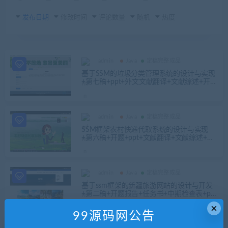
发布日期
修改时间
评论数量
随机
热度
admin
Java
定稿完整成品
基于SSM的垃圾分类管理系统的设计与实现
+第七稿+ppt+外文文献翻译+文献综述+开题
+查重报告+安装视频+讲解视频（已降重）
admin
Java
定稿完整成品
SSM框架农村快递代取系统的设计与实现
+第六稿+开题+ppt+文献翻译+文献综述+查
重报告+安装视频+讲解视频（已降重）
admin
Java
定稿完整成品
基于ssm框架的新疆旅游网站的设计与开发
+第二稿+开题报告+任务书+中期检查表+ppt
+亮點难点创新点+查重报告+安装视频+讲解
×
视频（已降重）
99源码网公告