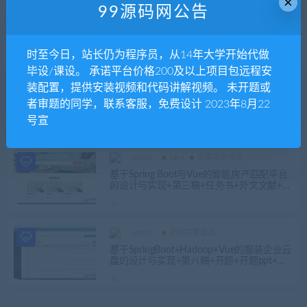
×
99源码网公告
发布日期
修改时间
评论数量
随机
热度
时至今日，站长仍为程序员，从14年大学开始代做
毕设/课设。 承诺平台价格200及以上项目包远程安
admin
Java
定稿完整成品
装配置，提供安装视频和代码讲解视频。 未开题或
基于协同过滤的航空票务推荐系统的设计与
者审题的同学，联系客服，免费设计 2023年8月22
实现（飞机票推荐系统）+第三稿+选题审批
号宣
表+任务书+开题报告+中期检查报告+指导过
程记录+ppt+相关问题+安装视频+讲解视频
admin
Java
定稿完整成品
基于Spring Boot与Vue的智能房产匹配平台
的设计与实现+第三稿+任务书+外文文献+文
献综述+中期报告+开题ppt+文献综述+中英
文翻译+安装视频+讲解视频（已降重）
admin
定稿完整成品
基于SpringBoot+Hadoop+Vue的服装企业云
盘的设计与实现+第八稿+开题+开题ppt+最
终ppt+中期ppt+任务书+申请表+周进展+中
期检查表+创新点+答辩问题解答+指导工作
记录+查重报告+安装视频+讲解视频