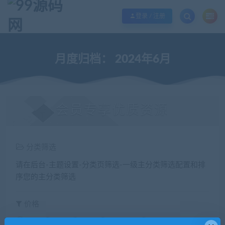
欢迎您光临99源码网，本站秉承服务宗旨 履行“站长”责任，销售只是起点 服务
登录 / 注册
月度归档：
2024年6月
会员专享优质资源
分类筛选
请在后台-主题设置-分类页筛选-一级主分类筛选配置和排
序您的主分类筛选
价格
全部
免费
付费
钻石免费
钻石优惠