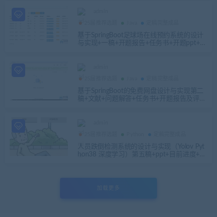
admin
25届推荐选题
Java
定稿完整成品
基于SpringBoot足球场在线预约系统的设计
与实现+一稿+开题报告+任务书+开题ppt+安
装视频
admin
25届推荐选题
Java
定稿完整成品
基于SpringBoot的免费网盘设计与实现第二
稿+文献+问题解答+任务书+开题报告及评审
表+参考文献翻译+安装视频+代码讲解视频
admin
25届推荐选题
Python
定稿完整成品
人员跌倒检测系统的设计与实现（Yolov Pyt
hon38 深度学习）第五稿+ppt+目前进度+开
题报告+问题回答+预答辩ppt+安装视频+相
关问题及解答+运行步骤
加载更多