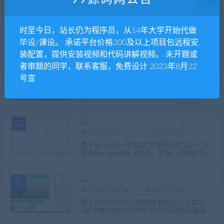
admin
25届推荐选题
Java
定稿完整成品
时至今日，站长仍为程序员，从14年大学开始代做
基于SpringBoot的宠物领养系统的设计与实
现+开题报告+文献+一稿+问题总结+外文翻
毕设/课设。 承诺平台价格200及以上项目包远程安
译+开题ppt+安装视频
装配置，提供安装视频和代码讲解视频。 未开题或
者审题的同学，联系客服，免费设计 2023年8月22
admin
25届推荐选题
Java
vue
号宣
基于微信小程序的点餐系统的设计与实现
（SpringBoot Vue Uniapp）+第二稿+问题解
答+ppt+安装视频
admin
25届推荐选题
Java
定稿完整成品
基于SpringBoot的旅店管理系统的设计与实
现源码+Vue前端（酒店、民宿、功能较多）
+第四稿+ppt+开题+任务书+讲解视频+安装
视频（包远程安装配置）
admin
25届推荐选题
Java
定稿完整成品
基于SSM的学生社团管理系统设计与实现
+第三稿+文献+工作周志+答辩问题及解答+p
pt+开题+文献翻译+安装视频+代码讲解视频