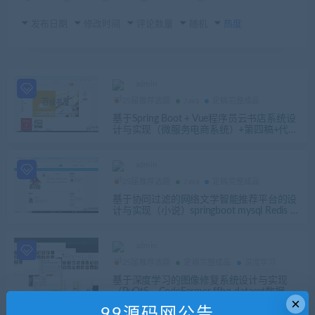
发布日期
修改时间
评论数量
随机
热度
admin
25届推荐选题
Java
定稿完整成品
基于Spring Boot + Vue程序员云书店系统设
计与实现（微服务电商系统）+第四稿+代码
讲解视频+安装视频
admin
25届推荐选题
Java
定稿完整成品
基于协同过滤的网络文学智能推荐平台的设
计与实现（小说）springboot mysql Redis T
hymeleaf+第一稿+开题报告+任务书+选题审
题表
admin
25届推荐选题
定稿完整成品
深度学习
基于深度学习的图像修复系统设计与实现
（PyQt5、CodeFormer ffhq-dataset数据
×
集）+第二稿+任务书+开题ppt+开题+相关问
99源码网公告
题+学习参考+数据集