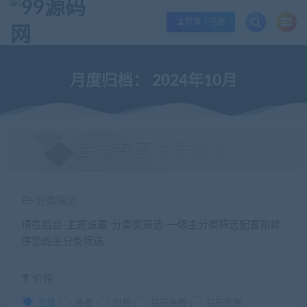
欢迎您光临99源码网，本站秉承服务宗旨 履行“站长”责任，销售只是起点 服务
登录 / 注册
月度归档：
2024年10月
会员专享优质资源
分类筛选
请在后台-主题设置-分类页筛选-一级主分类筛选配置和排
序您的主分类筛选
价格
全部
免费
付费
钻石免费
钻石优惠