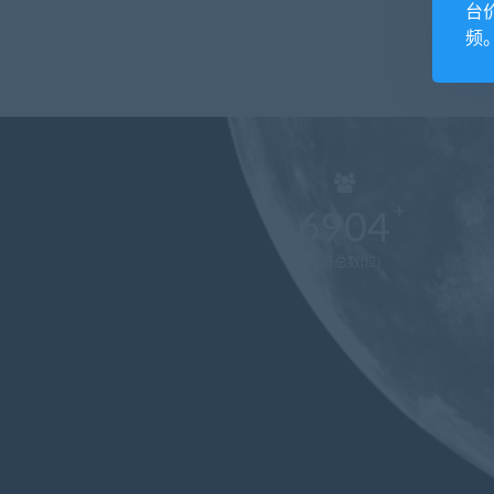
台
频
6904
会员总数(位)