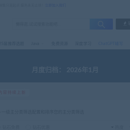
，销售只是起点 服务永无止境！
立即加入我们
25届推荐选题
Java
免费资源
深度学习
ChatGPT辅写
月度归档：
2026年1月
内容持续上新
选-一级主分类筛选配置和排序您的主分类筛选
钻石免费
钻石优惠
热度