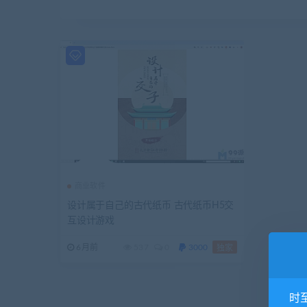
商业软件
设计属于自己的古代纸币 古代纸币H5交
互设计游戏
6月前
537
0
3000
独家
时