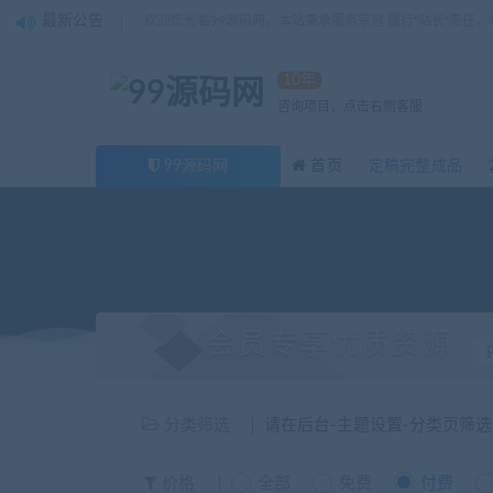
最新公告
欢迎您光临99源码网，本站秉承服务宗旨 履行“站长”责任
10年
咨询项目，点击右侧客服
99源码网
首页
定稿完整成品
会员专享优质资源
分类筛选
请在后台-主题设置-分类页筛
价格
全部
免费
付费