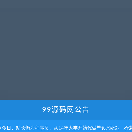
99源码网公告
至今日，站长仍为程序员，从14年大学开始代做毕设/课设。 承