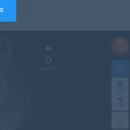
视
宣
SVIP
0
今日发布(个)
签到
客服
Q群
全屏