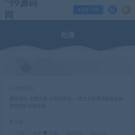
欢迎您光临99源码网，本站秉承服务宗旨 履行“站长”责任，销售只是起点 服务
登录 / 注册
动漫
会员专享优质资源
分类筛选
请在后台-主题设置-分类页筛选-一级主分类筛选配置和排
序您的主分类筛选
价格
全部
免费
付费
钻石免费
钻石优惠