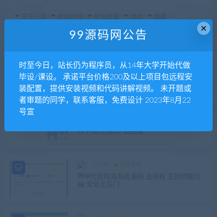
发布日期
修改时间
评论数量
随机
热度
×
99源码网公告
admin
SSM
时至今日，站长仍为程序员，从14年大学开始代做
基于SSM框架的ACG动漫周边交易平台设计
毕设/课设。 承诺平台价格200及以上项目包远程安
与实现毕业论文+开题报告+项目源码及数据
库+运行录像
装配置，提供安装视频和代码讲解视频。 未开题或
者审题的同学，联系客服，免费设计 2023年8月22
号宣
admin
论文
风萧动漫视频网站设计论文+开题报告+答辩
PPT+设计源码+数据库
admin
其他源码
PHP代挂网站系统源码 去授权 支持燃鹅代
抽 安全无后门