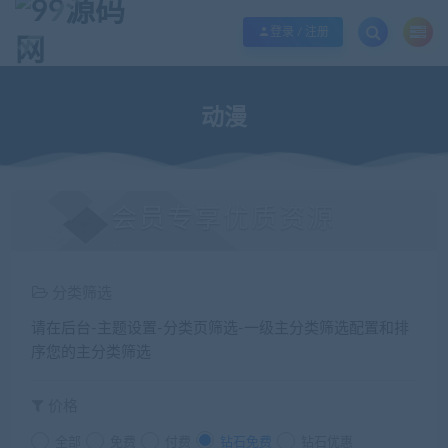
欢迎您光临99源码网，本站秉承服务宗旨 履行“站长”责任，销售只是起点 服务
登录 / 注册
动漫
会员专享优质资源
分类筛选
请在后台-主题设置-分类页筛选-一级主分类筛选配置和排
序您的主分类筛选
价格
全部
免费
付费
钻石免费
钻石优惠