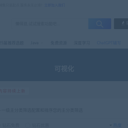
，销售只是起点 服务永无止境！
立即加入我们
25届推荐选题
Java
免费资源
深度学习
ChatGPT辅写
可视化
内容持续上新
选-一级主分类筛选配置和排序您的主分类筛选
钻石免费
钻石优惠
热度