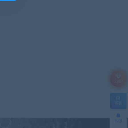
SVIP
签到
客服