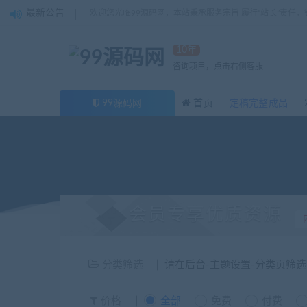
最新公告
欢迎您光临99源码网，本站秉承服务宗旨 履行“站长”责任
10年
咨询项目，点击右侧客服
99源码网
首页
定稿完整成品
会员专享优质资源
分类筛选
请在后台-主题设置-分类页筛
价格
全部
免费
付费