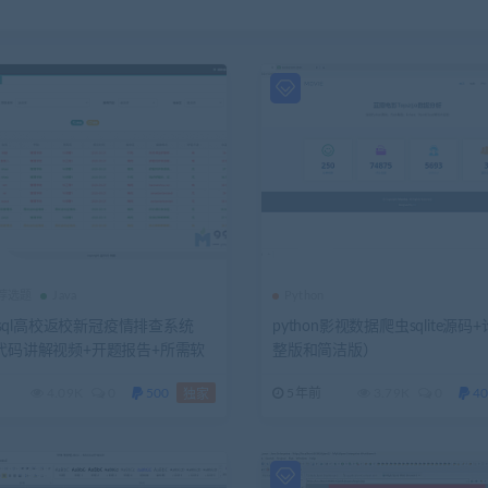
推荐选题
Java
Python
 mysql高校返校新冠疫情排查系统
python影视数据爬虫sqlite源码
+代码讲解视频+开题报告+所需软
整版和简洁版）
远程安装配置）
4.09K
0
500
5年前
3.79K
0
40
独家