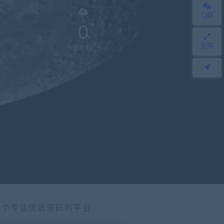
Q群
0
全屏
今日发布(个)
一个专注优质源码的平台