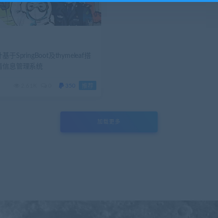
于SpringBoot及thymeleaf搭
情信息管理系统
2.61K
0
350
推荐
加载更多