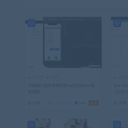
商业软件
小程序
25届
可编辑小程序表格同步web在线excel系
java
统源码
+论文
件（包
1年前
4.21K
0
2000
5年前
独家