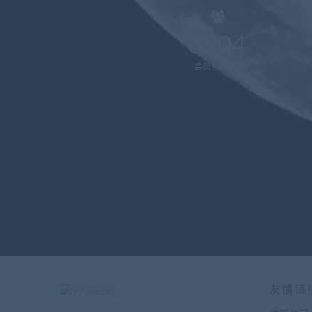
6904
会员总数(位)
友情链