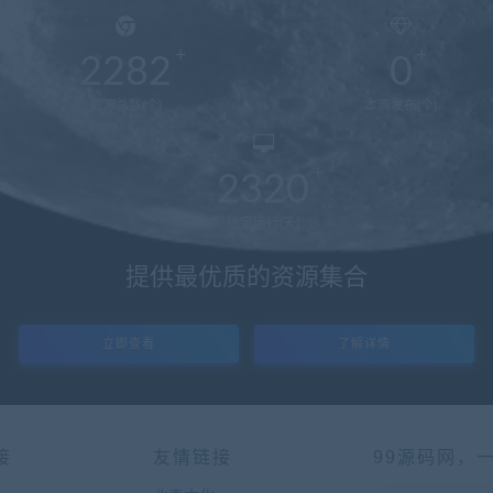
2282
0
资源总数(个)
本周发布(个)
2320
稳定运行(天)
提供最优质的资源集合
立即查看
了解详情
接
友情链接
99源码网，