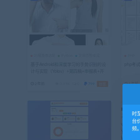
25届推荐选题
Python
定稿完整成品
PHP
基于Android和深度学习的手势识别的设
php考
计与实现（Yolov）+第四稿+申报表+开
题报告+任务书+安装视频
2年前
3.49K
0
799
5年前
独家
时
台
频