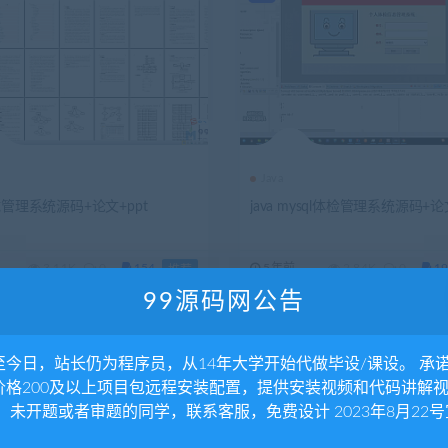
Java
试管理系统源码+论文+ppt
java mysql体检管理系统源码+论
3.11K
0
154
5年前
2.84K
0
19
推荐
99源码网公告
至今日，站长仍为程序员，从14年大学开始代做毕设/课设。 承
价格200及以上项目包远程安装配置，提供安装视频和代码讲解
。 未开题或者审题的同学，联系客服，免费设计 2023年8月22号