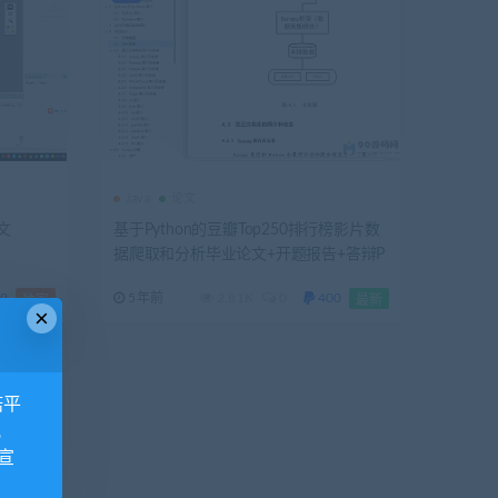
Java
论文
文
基于Python的豆瓣Top250排行榜影片数
据爬取和分析毕业论文+开题报告+答辩P
PT+视频讲解+项目源码及运行结果
9
5年前
2.81K
0
400
独家
最新
×
诺平
视
宣