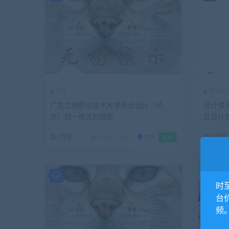
论文
商业软
广东工商职业技术大学毕业设计（论
设计属
文）统一格式的规定
互设计
5年前
1.45K
0
219
6月前
最新
时
台
频