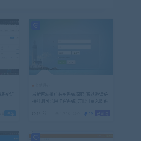
其他源码
序商城系统适
最新网站推广裂变系统源码_通过邀请链
接注册可兑换卡密系统_兼职付费入职系
统
0
5年前
1.75K
0
29
推荐
已测试