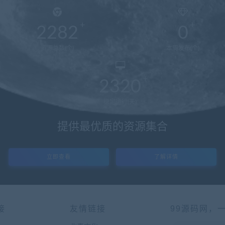
2282
0
资源总数(个)
本周发布(个)
2320
稳定运行(天)
提供最优质的资源集合
立即查看
了解详情
接
友情链接
99源码网，