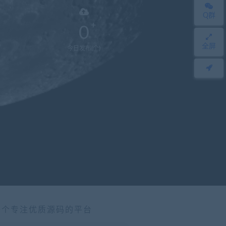
Q群
0
全屏
今日发布(个)
一个专注优质源码的平台