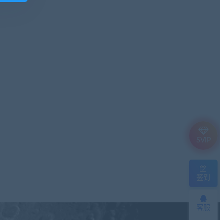
SVIP
签到
客服