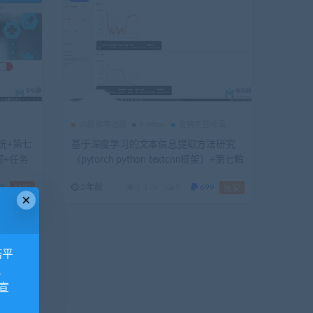
25届推荐选题
Python
定稿完整成品
统+第七
基于深度学习的文本信息提取方法研究
题+任务
（pytorch python textcnn框架）+第七稿
报告+安
+创新点+问题及解答+ppt+指导工作记录
9
2年前
1.12K
0
699
独家
独家
本+文献翻译+工作日志+开题报告及评审
×
表+任务书
诺平
视
宣