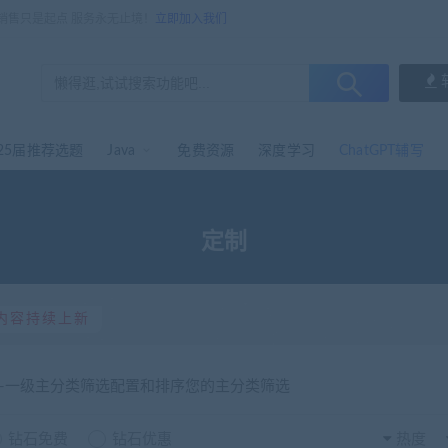
，销售只是起点 服务永无止境！
立即加入我们
25届推荐选题
Java
免费资源
深度学习
ChatGPT辅写
定制
内容持续上新
选-一级主分类筛选配置和排序您的主分类筛选
钻石免费
钻石优惠
热度