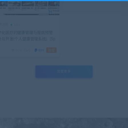
推荐选题
Java
字化医疗的健康管理与慢病预警
与开发(个人健康管理系统)（Sp
oot+Vue+MySQL)+开题报告+第五
808
0
899
独家
加载更多