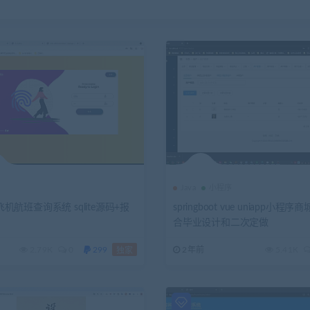
Java
小程序
n飞机航班查询系统 sqlite源码+报
springboot vue uniapp小程
合毕业设计和二次定做
2.79K
0
299
2年前
5.41K
独家