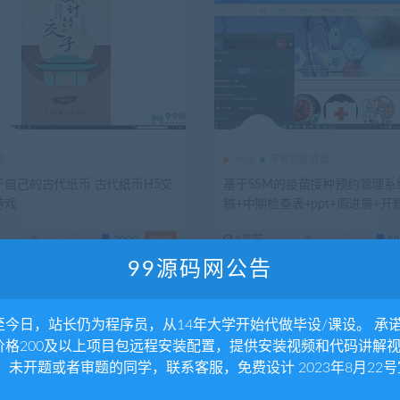
件
Java
定稿完整成品
于自己的古代纸币 古代纸币H5交
基于SSM的疫苗接种预约管理系
游戏
稿+中期检查表+ppt+周进展+开
书+申请表+指导工作记录+查重
537
0
3000
3年前
919
0
59
独家
装视频+讲解视频（已降重）
99源码网公告
至今日，站长仍为程序员，从14年大学开始代做毕设/课设。 承
价格200及以上项目包远程安装配置，提供安装视频和代码讲解
。 未开题或者审题的同学，联系客服，免费设计 2023年8月22号