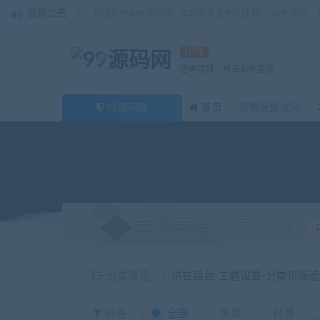
最新公告
欢迎您光临99源码网，本站秉承服务宗旨 履行“站长”责任
10年
咨询项目，点击右侧客服
99源码网
首页
定稿完整成品
会员专享优质资源
分类筛选
请在后台-主题设置-分类页筛
价格
全部
免费
付费