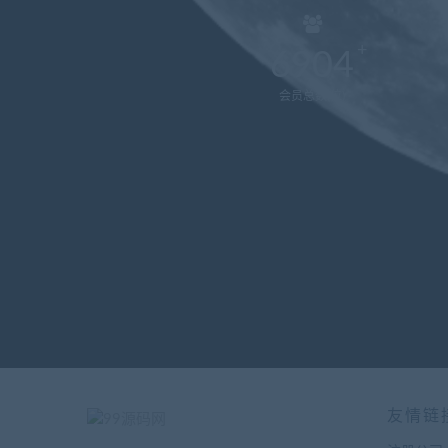
6904
会员总数(位)
友情链