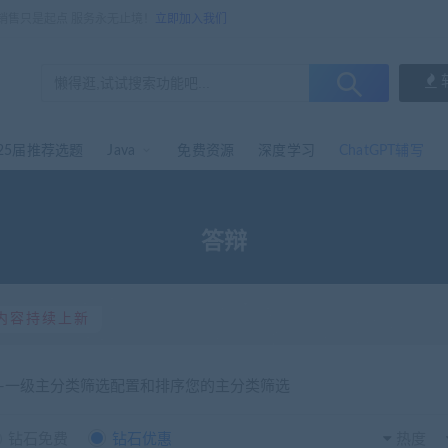
，销售只是起点 服务永无止境！
立即加入我们
25届推荐选题
Java
免费资源
深度学习
ChatGPT辅写
答辩
内容持续上新
选-一级主分类筛选配置和排序您的主分类筛选
钻石免费
钻石优惠
热度