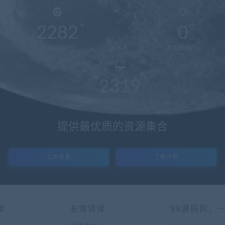
2282
0
资源总数(个)
本周发布(个)
2319
稳定运行(天)
提供最优质的资源集合
立即查看
了解详情
接
友情链接
99源码网，