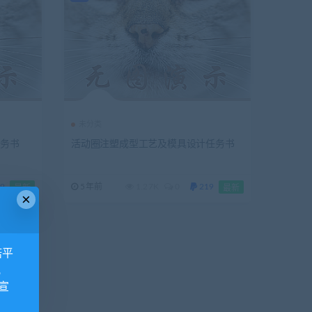
未分类
任务书
活动圈注塑成型工艺及模具设计任务书
9
5年前
1.27K
0
219
最新
最新
×
诺平
视
宣