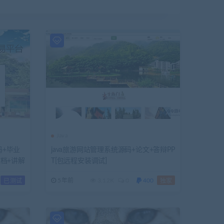
Java
码+毕业
java旅游网站管理系统源码+论文+答辩PP
文档+讲解
T[包远程安装调试]
5年前
3.12K
0
400
已测试
独家