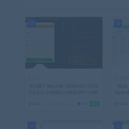
Java
25届
“李记餐厅”微信点餐小程序的设计与实现
（精品）
毕业论文+开题报告+开题答辩PPT+中期
辩ppt
报告+小程序前后台（Java+mysql）源码
5年前
2.95K
0
200
5年前
最新
+运行图解