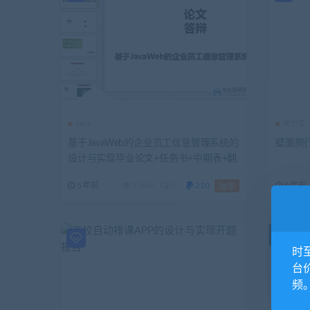
Java
未分类
基于JavaWeb的企业员工信息管理系统的
壁面爬
设计与实现毕业论文+任务书+中期表+翻
译及原文+答辩+源码+数据库+辅导视频
5年前
5.84K
0
210
5年前
独家
时
台
频