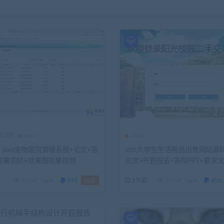
推荐选题
Java
Java
java宠物医院管理系统+论文+答
ssm大学生生活用品出售网站源
+部署视频+效果图效果视频
论文+开题报告+答辩PPT+要求
视频
3.58K
0
399
5年前
3.73K
0
450
独家