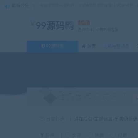
最新公告
欢迎您光临99源码网，本站秉承服务宗旨 履行“站长”责任
10年
咨询项目，点击右侧客服
99源码网
首页
定稿完整成品
会员专享优质资源
分类筛选
请在后台-主题设置-分类页筛
价格
全部
免费
付费