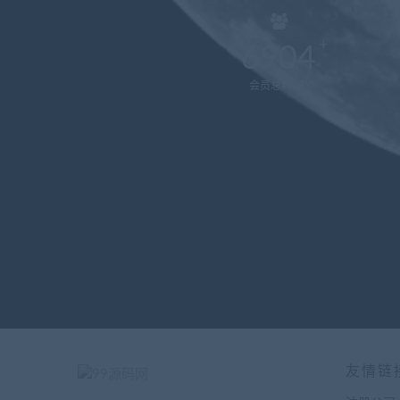
6904
会员总数(位)
友情链