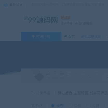
最新公告
欢迎您光临99源码网，本站秉承服务宗旨 履行“站长”责任
10年
咨询项目，点击右侧客服
99源码网
首页
定稿完整成品
会员专享优质资源
分类筛选
请在后台-主题设置-分类页筛
价格
全部
免费
付费