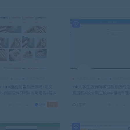
推荐选题
Java
定稿完整成品
25届推荐选题
Java
定稿完整成
gboot jpa甜品销售系统源码+论文
ssh大学生银行助学贷款系统的
pt+所需软件环境+查重报告+任务
现源码+论文第二稿+中期检查表
题报告+代码讲解视频
+ppt+安装视频+答辩问题回答
1.59K
0
599
4年前
3.6K
0
独家
（已降重）