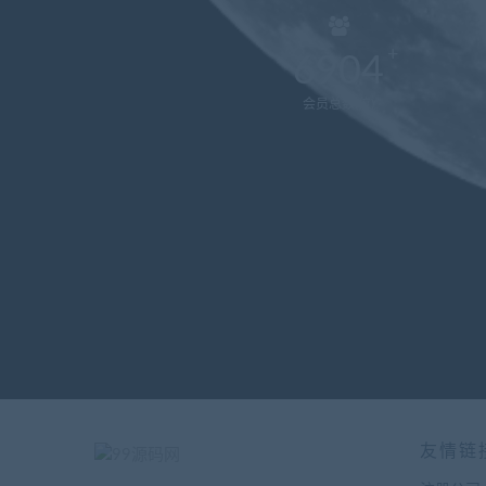
6904
会员总数(位)
友情链