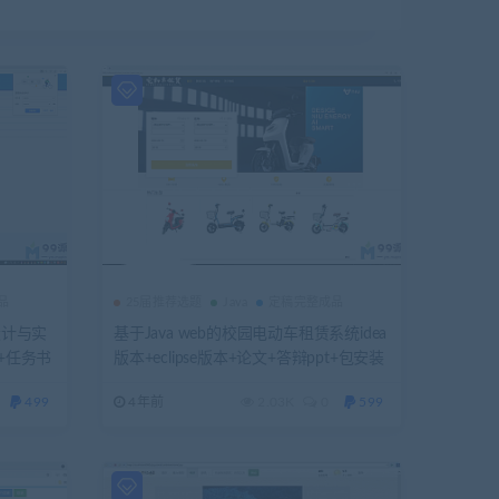
品
25届推荐选题
Java
定稿完整成品
设计与实
基于Java web的校园电动车租赁系统idea
+任务书
版本+eclipse版本+论文+答辩ppt+包安装
+查重报告
配置+代码讲解+开题报告
499
4年前
2.03K
0
599