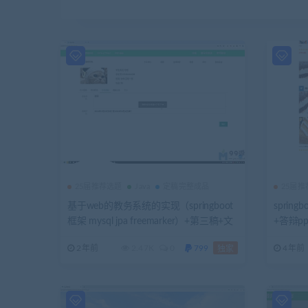
25届推荐选题
Java
定稿完整成品
25届
基于web的教务系统的实现（springboot
sprin
框架 mysql jpa freemarker）+第三稿+文
+答辩p
献翻译+任务书+开题报告及评审表+指导
书+开
2年前
2.47K
0
799
4年前
独家
工作记录表+工作日志+ppt+答辩问题及
解答