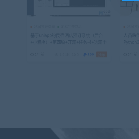
25届推荐选题
定稿完整成品
25届
基于uniapp的民宿酒店预订系统（后台
人员跌倒
+小程序）+第四稿+开题+任务书+选题申
Pytho
请表+指导记录+中期检查表+周进展+创
进度+开
2年前
1.91K
0
899
2年前
独家
新点+答辩相关问题解答+安装视频+讲解
装视频
视频