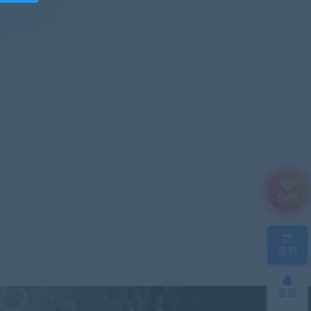
SVIP
签到
客服