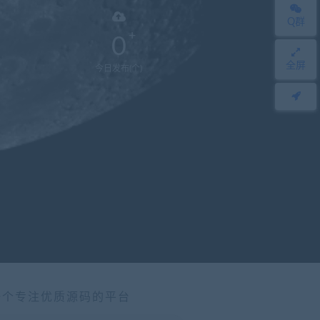
Q群
0
全屏
今日发布(个)
一个专注优质源码的平台