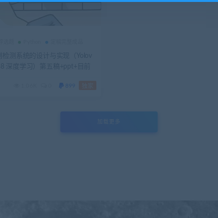
推荐选题
Python
定稿完整成品
检测系统的设计与实现（Yolov
n38 深度学习）第五稿+ppt+目前
题报告+问题回答+预答辩ppt+安
1.06K
0
899
独家
+相关问题及解答+运行步骤
加载更多