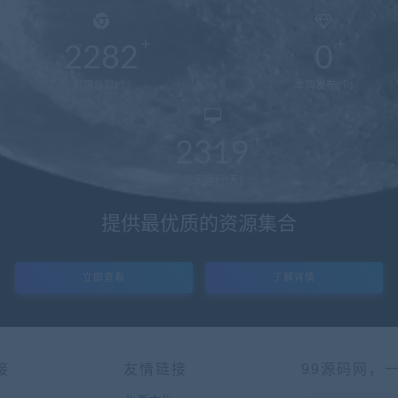
2282
0
资源总数(个)
本周发布(个)
2319
稳定运行(天)
提供最优质的资源集合
立即查看
了解详情
接
友情链接
99源码网，