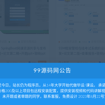
推荐选题
Java
定稿完整成品
25届推荐选题
Java
定稿完整成
SpringBoot网课资源共享与发布
SSM框架警校在线考试系统的设
+论文第二稿+开题ppt+答辩ppt
发+论文第二版+查重报告+答辩p
报告+安装视频（包安装，已降
报告+答疑文本+代码讲解视频+
1.35K
0
500
4年前
1.49K
0
65
独家
（包安装，已降重）
99源码网公告
至今日，站长仍为程序员，从14年大学开始代做毕设/课设。 承
价格200及以上项目包远程安装配置，提供安装视频和代码讲解
。 未开题或者审题的同学，联系客服，免费设计 2023年8月22号