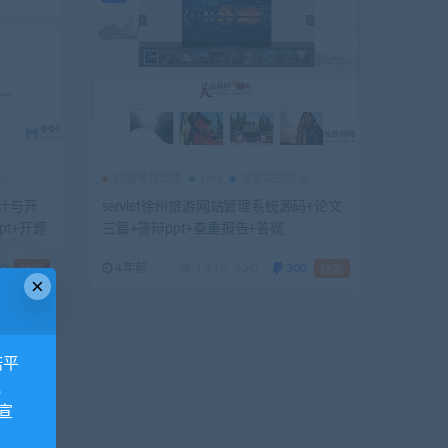
品
25届推荐选题
Java
定稿完整成品
计与开
servlet徐州旅游网站管理系统源码+论文
pt+开题
三篇+答辩ppt+查重报告+答疑
所需软件
0
4年前
1.61K
0
300
独家
独家
×
诺平
视
宣