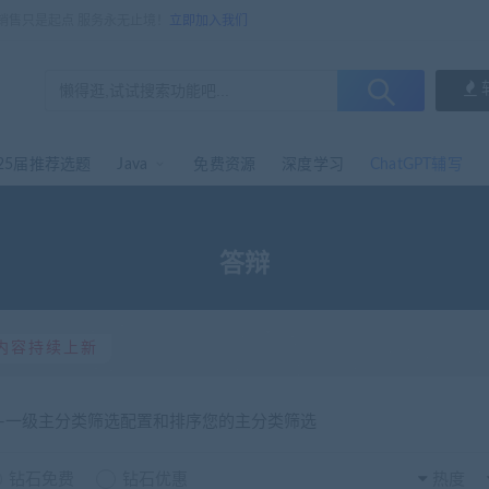
，销售只是起点 服务永无止境！
立即加入我们
25届推荐选题
Java
免费资源
深度学习
ChatGPT辅写
答辩
内容持续上新
选-一级主分类筛选配置和排序您的主分类筛选
钻石免费
钻石优惠
热度