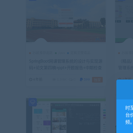
25届推荐选题
Java
定稿完整成品
25届
SpringBoot网课管理系统的设计与实现源
（精品）
码+论文第四稿+ppt+开题报告+中期检查
管理系统
表+答辩申请书+系统验收情况表+查重报
+查重
4年前
1.54K
0
599
4年前
独家
告（包安装，已降重）
重）
时
台
频