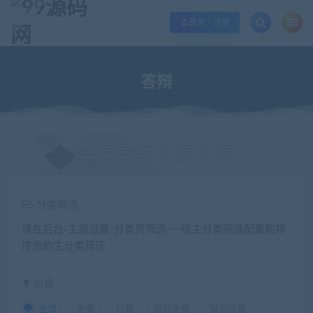
欢迎您光临99源码网，本站秉承服务宗旨 履行“站长”责任，销售只是起点 服务
登录 / 注册
答辩
会员专享优质资源
分类筛选
请在后台-主题设置-分类页筛选-一级主分类筛选配置和排
序您的主分类筛选
价格
全部
免费
付费
钻石免费
钻石优惠