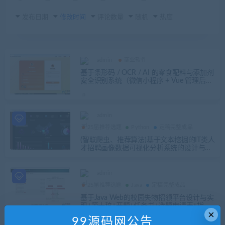
发布日期
修改时间
评论数量
随机
热度
admin
商业软件
基于条形码 / OCR / AI 的零食配料与添加剂
安全识别系统（微信小程序 + Vue 管理后台
+ Spring Boot 后端）
admin
25届推荐选题
Python
定稿完整成品
(智联爬虫、推荐算法)基于文本挖掘的IT类人
才招聘画像数据可视化分析系统的设计与实
现（python mysql flask vue）+第十五稿+开
题+任务书+选题申请表+指导记录+中期检查
表+周进展+创新点+答辩相关问题解答+查重
admin
报告+安装视频（12w数据）
25届推荐选题
Java
定稿完整成品
基于Java Web的校园失物招领平台设计与实
现+第十稿+开题+任务书+选题申请表+指导
×
工作记录+答辩相关问题及解答+创新点+12
99源码网公告
周周进展+中期检查表