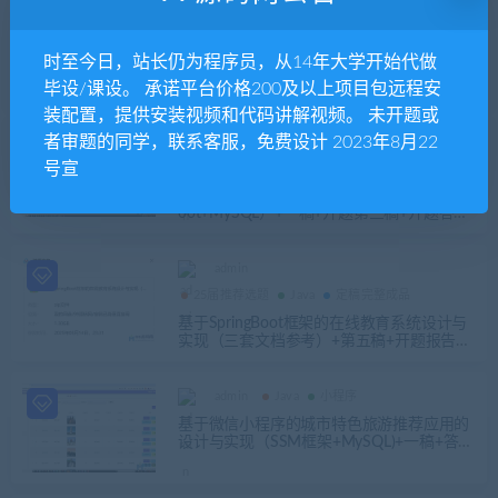
admin
25届推荐选题
Java
定稿完整成品
时至今日，站长仍为程序员，从14年大学开始代做
SpringBoot+Mysql校园跑腿服务平台系统源
码+运行教程+开发文档+开题+任务书+选题
毕设/课设。 承诺平台价格200及以上项目包远程安
申请表+指导工作记录+答辩相关问题及解答
装配置，提供安装视频和代码讲解视频。 未开题或
+创新点+12周周进展+中期检查表
者审题的同学，联系客服，免费设计 2023年8月22
admin
号宣
25届推荐选题
Java
定稿完整成品
高校快递物流管理系统设计与实现（SpringB
oot+MySQL）+一稿+开题第三稿+开题答辩
ppt+答辩ppt+安装视频+代码讲解视频
admin
25届推荐选题
Java
定稿完整成品
基于SpringBoot框架的在线教育系统设计与
实现（三套文档参考）+第五稿+开题报告
+任务书+ppt+答辩问题+创新点+代码讲解视
频+安装视频（包远程安装配置）
admin
Java
小程序
基于微信小程序的城市特色旅游推荐应用的
设计与实现（SSM框架+MySQL)+一稿+答辩
ppt