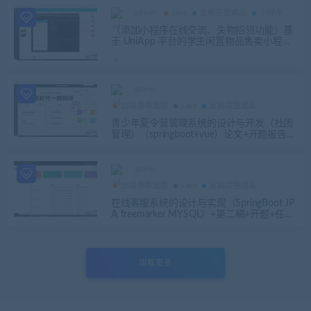
admin
Java
定稿完整成品
小程序
（添加小程序在线交流、失物招领功能）基
于 UniApp 平台的学生闲置物品售卖小程序
设计与实现+第四稿+开题+任务书+选题申请
表+指导记录+中期检查表+周进展+创新点
+答辩相关问题解答+安装视频+讲解视频
admin
25届推荐选题
Java
定稿完整成品
青少年夏令营管理系统的设计与开发（社团
管理）（springboot+vue）论文+开题报告
+开题答辩ppt
admin
25届推荐选题
Java
定稿完整成品
在线客服系统的设计与实现（SpringBoot JP
A freemarker MYSQL）+第二稿+开题+任务
书+申请表+周进展+中期检查表+创新点+答
辩问题解答+指导工作记录+查重报告+安装
视频+讲解视频
加载更多