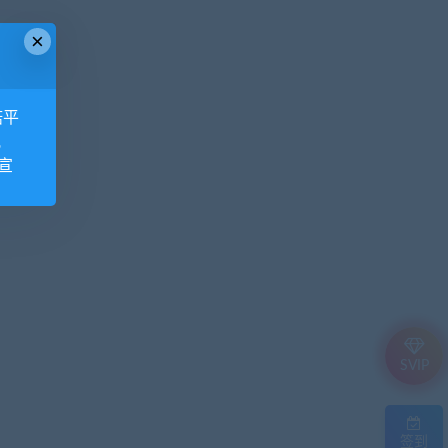
×
诺平
视
宣
SVIP
签到