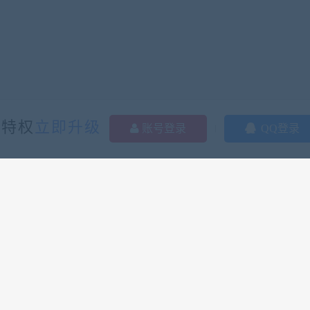
多特权
立即升级
账号登录
QQ登录
2282
0
资源总数(个)
本周发布(个)