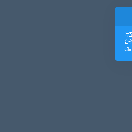
时
台
频