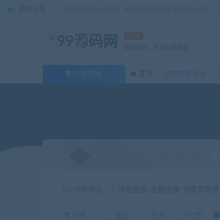
最新公告
欢迎您光临99源码网，本站秉承服务宗旨 履行“站长”责任
10年
咨询项目，点击右侧客服
99源码网
首页
定稿完整成品
会员专享优质资源
分类筛选
请在后台-主题设置-分类页筛
价格
全部
免费
付费