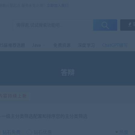
，销售只是起点 服务永无止境！
立即加入我们
25届推荐选题
Java
免费资源
深度学习
ChatGPT辅写
答辩
内容持续上新
选-一级主分类筛选配置和排序您的主分类筛选
钻石免费
钻石优惠
热度