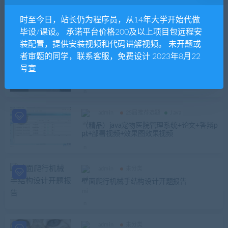
admin
Java
java旅游网站管理系统源码+论文+答辩PPT
时至今日，站长仍为程序员，从14年大学开始代做
[包远程安装调试]
毕设/课设。 承诺平台价格200及以上项目包远程安
装配置，提供安装视频和代码讲解视频。 未开题或
者审题的同学，联系客服，免费设计 2023年8月22
admin
Java
号宣
高校智能排课系统设计毕业论文+开题报告
+答辩PPT+项目源码（SSM）及数据库
admin
25届推荐选题
Java
（精品）java宠物医院管理系统+论文+答辩p
pt+部署视频+效果图效果视频
admin
未分类
壁面爬行机械手结构设计开题报告
admin
未分类