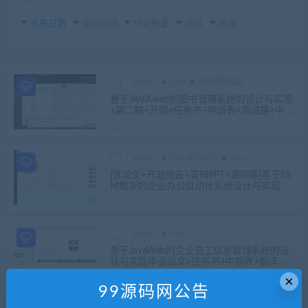
发布日期
修改时间
评论数量
随机
热度
admin
Java
定稿完整成品
基于JAVAweb的图书管理系统的设计与实现
+第二稿+开题+任务书+申请表+周进展+中期
检查表+ppt+创新点+答辩问题解答+知道工
作记录+查重报告+安装视频+讲解视频（已
降重）
admin
25届推荐选题
Java
[含论文+开题报告+答辩PPT+源码等]基于SS
M框架的企业办公自动化系统设计与实现
admin
Java
基于JavaWeb的企业员工信息管理系统的设
计与实现毕业论文+任务书+中期表+翻译及
原文+答辩+源码+数据库+辅导视频
×
99源码网公告