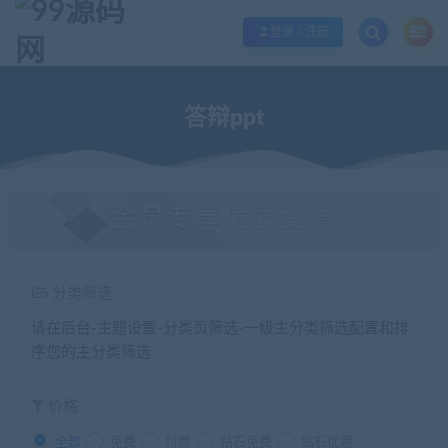
欢迎您光临99源码网，本站秉承服务宗旨 履行“站长”责任，销售只是起点 服务
登录 / 注册
答辩ppt
会员专享优质资源
分类筛选
请在后台-主题设置-分类页筛选-一级主分类筛选配置和排
序您的主分类筛选
价格
全部
免费
付费
钻石免费
钻石优惠