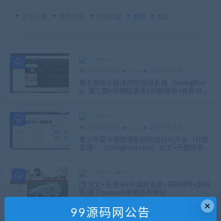
发布日期
修改时间
评论数量
随机
热度
admin
25届推荐选题
Java
定稿完整成品
基于微信小程序的短视频系统（SpringBoo
t）第三稿+中期检查表+开题报告+任务书
+答辩ppt+需求规格说明书+安装视频+讲解
视频
admin
25届推荐选题
Java
定稿完整成品
青少年夏令营管理系统的设计与开发（社团
管理）（springboot+vue）论文+开题报告
+开题答辩ppt
admin
Java
[含论文+任务书+中期检查表+答辩PPT+源码
等]基于javaweb宠物领养网站
×
99源码网公告