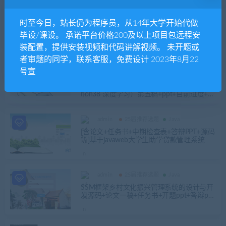
admin
Java
[含论文+开题+任务书+中期检查+ppt+源码
时至今日，站长仍为程序员，从14年大学开始代做
等]S2SH+mysql城市公交管理系统[包
毕设/课设。 承诺平台价格200及以上项目包远程安
装配置，提供安装视频和代码讲解视频。 未开题或
者审题的同学，联系客服，免费设计 2023年8月22
admin
号宣
25届推荐选题
Python
定稿完整成品
人员跌倒检测系统的设计与实现（Yolov Pyt
hon38 深度学习）第五稿+ppt+目前进度+开
题报告+问题回答+预答辩ppt+安装视频+相
关问题及解答+运行步骤
admin
25届推荐选题
Java
[含论文+任务书+中期检查表+答辩PPT+源码
等]基于javaweb大学生助学贷款管理系统
admin
25届推荐选题
Java
SSM框架乡村文化振兴管理系统的设计与开
发源码+论文一稿+任务书+开题ppt+答辩ppt
+开题报告+安装视频（已降重