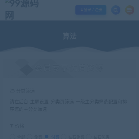
欢迎您光临99源码网，本站秉承服务宗旨 履行“站长”责任，销售只是起点 服务
登录 / 注册
算法
会员专享优质资源
分类筛选
请在后台-主题设置-分类页筛选-一级主分类筛选配置和排
序您的主分类筛选
价格
全部
免费
付费
钻石免费
钻石优惠