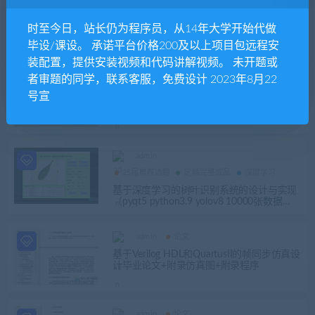
admin
Python
python文本加密（基于应用的文本隐藏程序
时至今日，站长仍为程序员，从14年大学开始代做
设计的研究）源码+论文
毕设/课设。 承诺平台价格200及以上项目包远程安
装配置，提供安装视频和代码讲解视频。 未开题或
者审题的同学，联系客服，免费设计 2023年8月22
admin
Android
号宣
FlowDroid：领域对象敏感和生命周期为And
roid应用程序感知的污点分析
admin
25届推荐选题
定稿完整成品
深度学习
基于深度学习的树叶识别系统的设计与实现
（pyqt5 python3.9 yolov8 10000张数据
集）+第一稿+任务书+开题
admin
论文
基于Verilog HDL和QuartusII的帧同步仿真设
计毕业论文+附录仿真图+附录程序
admin
论文