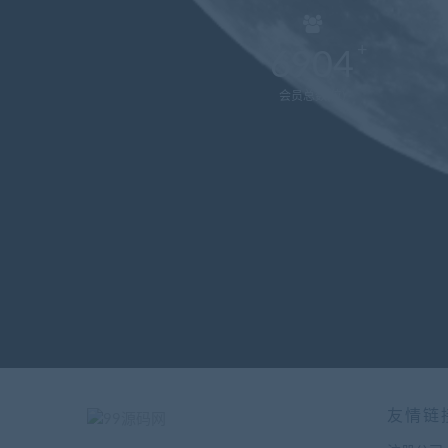
6904
会员总数(位)
友情链