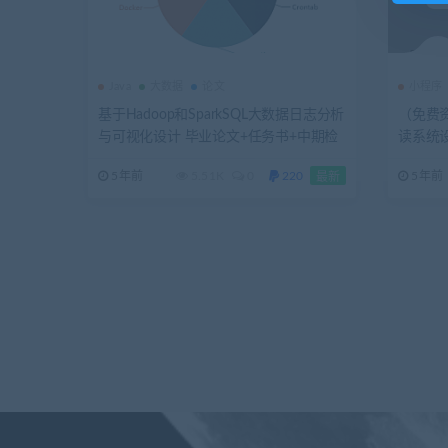
Java
大数据
论文
小程序
基于Hadoop和SparkSQL大数据日志分析
（免费
与可视化设计 毕业论文+任务书+中期检
读系统
查表+外文翻译及原文+答辩PPT+源码+数
+答辩P
5年前
5.51K
0
220
5年前
最新
据库+程序运行说明