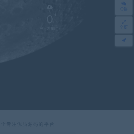
Q群
0
全屏
今日发布(个)
一个专注优质源码的平台