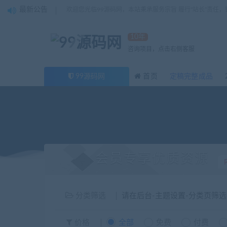
最新公告
欢迎您光临99源码网，本站秉承服务宗旨 履行“站长”责任
10年
咨询项目，点击右侧客服
99源码网
首页
定稿完整成品
会员专享优质资源
分类筛选
请在后台-主题设置-分类页筛
价格
全部
免费
付费