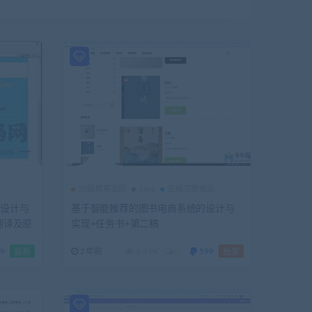
25届推荐选题
Java
定稿完整成品
统设计与
基于智能推荐的图书电商系统的设计与
翻译及原
实现+任务书+第二稿
9
2年前
6.49K
0
599
最新
独家