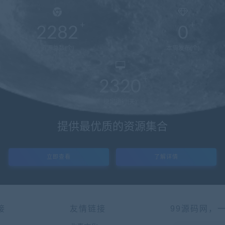
2282
0
资源总数(个)
本周发布(个)
2320
稳定运行(天)
提供最优质的资源集合
立即查看
了解详情
接
友情链接
99源码网，