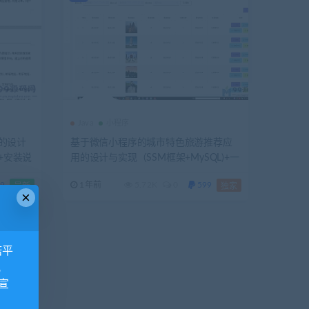
Java
小程序
站的设计
基于微信小程序的城市特色旅游推荐应
+安装说
用的设计与实现（SSM框架+MySQL)+一
稿+答辩ppt
9
1年前
5.72K
0
599
最新
独家
×
诺平
视
宣