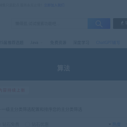
，销售只是起点 服务永无止境！
立即加入我们
25届推荐选题
Java
免费资源
深度学习
ChatGPT辅写
算法
内容持续上新
选-一级主分类筛选配置和排序您的主分类筛选
钻石免费
钻石优惠
热度