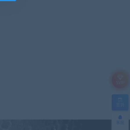
SVIP
签到
客服