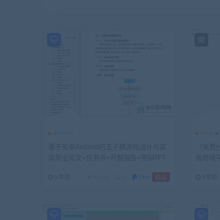
Android
Java
基于安卓Android的五子棋游戏设计与实
（免费分
现毕业论文+任务书+开题报告+答辩PPT
统跨境
+服务端客户端源码+万方检测报告
5年前
8.52K
0
219
5年前
精品