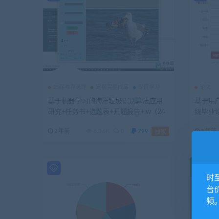
25届推荐选题
定稿完整成品
深度学习
论文
基于机器学习的海洋垃圾识别算法应用
基于用
研究+任务书+选题表+开题报告+lw（24
统毕业
年最新，包远程安装配置）（yolov7,PyQ
+外文
2年前
6.36K
0
799
5年前
独家
t5）
+主要
时
台
频