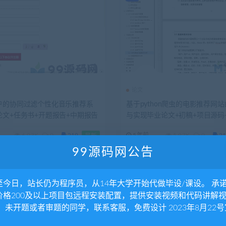
论文
户的协同过滤个性化音乐推荐系
基于python爬虫的电影推荐网
论文+任务书+开题报告+中期报告
与实现毕业论文+初稿+项目源码
翻译及原文+答辩记录+查重报告
明+使用说明
6.03K
0
219
5年前
5.97K
0
21
最新
源码附录
99源码网公告
至今日，站长仍为程序员，从14年大学开始代做毕设/课设。 承
价格200及以上项目包远程安装配置，提供安装视频和代码讲解
。 未开题或者审题的同学，联系客服，免费设计 2023年8月22号