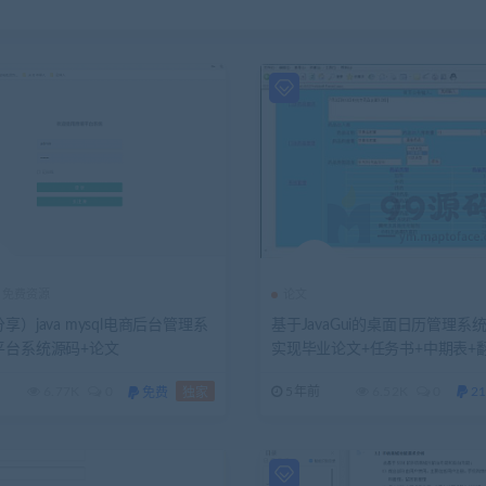
免费资源
论文
享）java mysql电商后台管理系
基于JavaGui的桌面日历管理系
平台系统源码+论文
实现毕业论文+任务书+中期表+
文+答辩PPT+源码
6.77K
0
5年前
6.52K
0
21
免费
独家