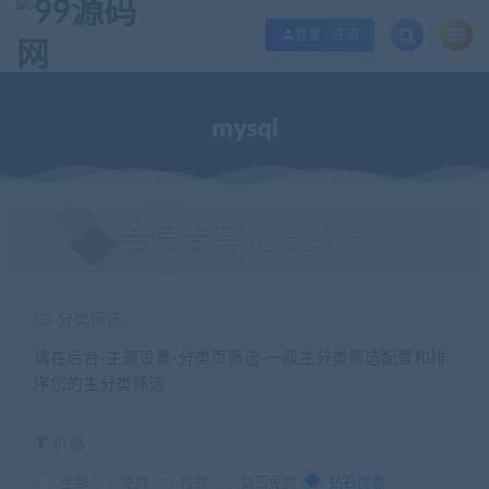
欢迎您光临99源码网，本站秉承服务宗旨 履行“站长”责任，销售只是起点 服务
登录 / 注册
mysql
会员专享优质资源
分类筛选
请在后台-主题设置-分类页筛选-一级主分类筛选配置和排
序您的主分类筛选
价格
全部
免费
付费
钻石免费
钻石优惠