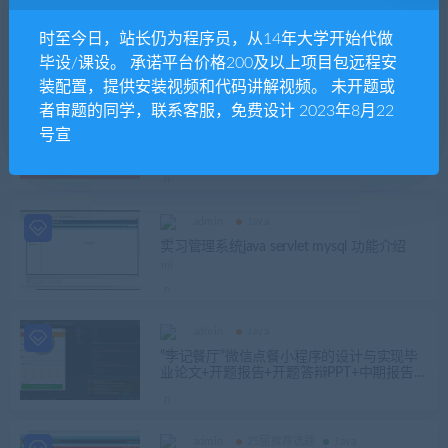
admin
Java
Java mysql sqlserver家庭食谱管理系统源码
时至今日，站长仍为程序员，从14年大学开始代做
+论文
毕设/课设。 承诺平台价格200及以上项目包远程安
装配置，提供安装视频和代码讲解视频。 未开题或
者审题的同学，联系客服，免费设计 2023年8月22
admin
其他源码
号宣
基于SSM的餐饮管理系统的设计与实现毕业
论文
admin
Java
实习管理系统java servlet mysql 功能介绍
admin
Java
“李记餐厅”微信点餐小程序的设计与实现毕
业论文+开题报告+开题答辩PPT+中期报告
+小程序前后台（Java+mysql）源码+运行图
解
admin
25届推荐选题
Java