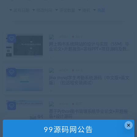
发布日期
修改时间
评论数量
随机
热度
admin
Java
网上购书系统网站的设计与实现（SSM）毕
业论文+开题报告+答辩PPT+项目源码及数据
库
admin
Java
java mysql学生考勤系统源码（中文版+英文
版）（包远程安装调试）
admin
论文
基于Python图书管理系统毕业论文+开题报
告+设计源码
×
99源码网公告