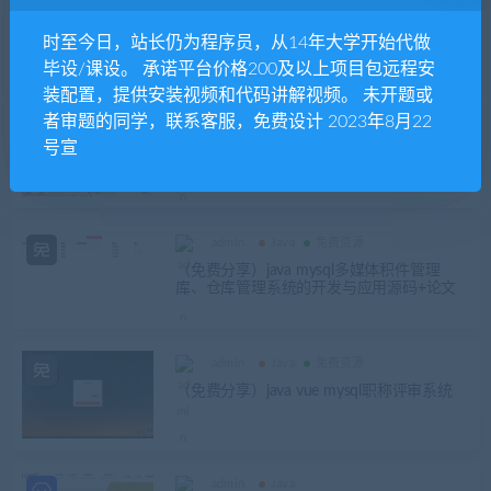
admin
Java
免费资源
（免费分享）java mysql电商后台管理系统
时至今日，站长仍为程序员，从14年大学开始代做
跨境平台系统源码+论文
毕设/课设。 承诺平台价格200及以上项目包远程安
装配置，提供安装视频和代码讲解视频。 未开题或
者审题的同学，联系客服，免费设计 2023年8月22
admin
Java
免费资源
号宣
（免费资源）java mysql出租车后台管理系
统 集成百度地图API 滴滴打车后台管理控制
中心
admin
Java
免费资源
（免费分享）java mysql多媒体积件管理
库、仓库管理系统的开发与应用源码+论文
admin
Java
免费资源
（免费分享）java vue mysql职称评审系统
admin
Java