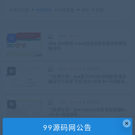
发布日期
修改时间
评论数量
随机
热度
admin
Java
Java SSH框架 mysql协会志愿者服务管理系
统源码
admin
Java
免费资源
（免费分享）java基于SSM的进销存管理系
统设计与实现 毕业论文+任务书+开题报告
+项目源码及数据库文件（运行不了，做参
考
admin
Java
免费资源
（免费分享）java mysql仓库管理系统源码
+论文+课程报告
×
99源码网公告