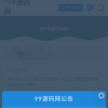
欢迎您光临99源码网，本站秉承服务宗旨 履行“站长”责任，销售只是起点 服务
登录 / 注册
springcloud
会员专享优质资源
分类筛选
请在后台-主题设置-分类页筛选-一级主分类筛选配置和排
序您的主分类筛选
×
价格
99源码网公告
全部
免费
付费
钻石免费
钻石优惠