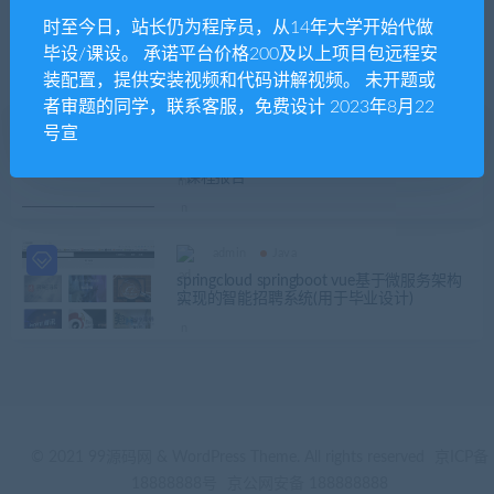
时至今日，站长仍为程序员，从14年大学开始代做
发布日期
修改时间
评论数量
随机
热度
毕设/课设。 承诺平台价格200及以上项目包远程安
装配置，提供安装视频和代码讲解视频。 未开题或
者审题的同学，联系客服，免费设计 2023年8月22
号宣
admin
未分类
java springcloud微服务航班管理系统源码
+课程报告
admin
Java
springcloud springboot vue基于微服务架构
实现的智能招聘系统(用于毕业设计)
© 2021 99源码网 & WordPress Theme. All rights reserved
京ICP备
18888888号
京公网安备 188888888