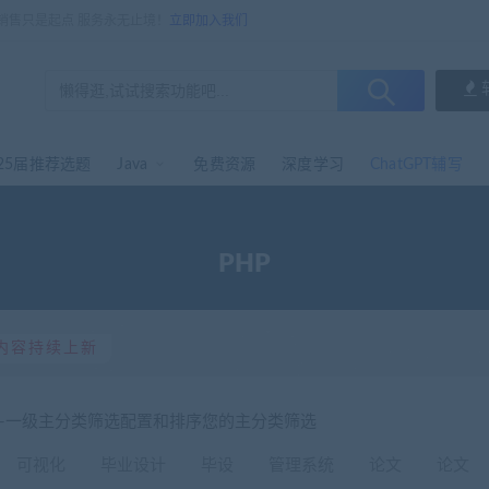
，销售只是起点 服务永无止境！
立即加入我们
25届推荐选题
Java
免费资源
深度学习
ChatGPT辅写
PHP
内容持续上新
选-一级主分类筛选配置和排序您的主分类筛选
可视化
毕业设计
毕设
管理系统
论文
论文