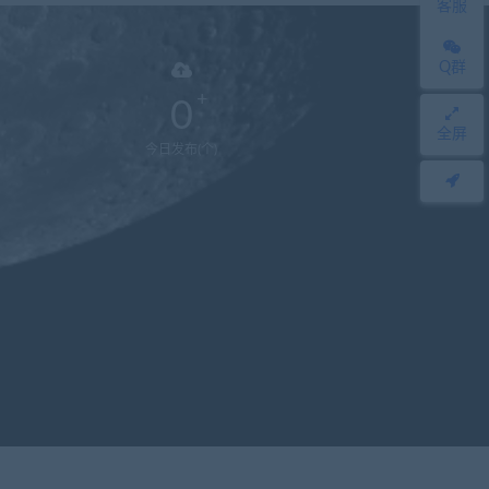
客服
Q群
0
全屏
今日发布(个)