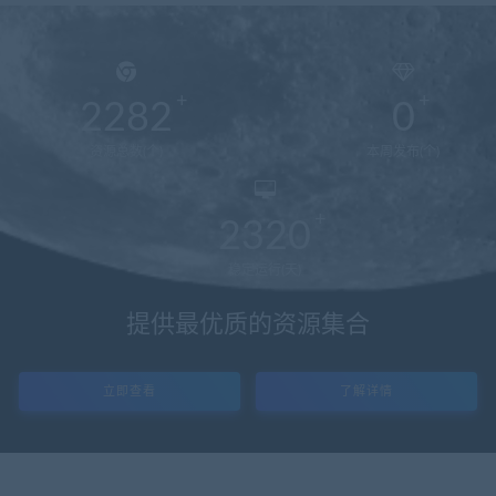
2282
0
资源总数(个)
本周发布(个)
2320
稳定运行(天)
提供最优质的资源集合
立即查看
了解详情