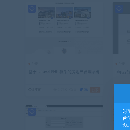
PHP
PHP
基于 Laravel PHP 框架的房地产管理系统
php后
5年前
2.73K
0
58
5年前
独家
时
台
频