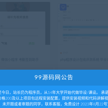
PHP
台 微信小程序 考勤签到助手
php程序设计在线评测系统 毕业
6.2K
0
89
5年前
2.77K
0
5
推荐
99源码网公告
至今日，站长仍为程序员，从14年大学开始代做毕设/课设。 承
价格200及以上项目包远程安装配置，提供安装视频和代码讲解
。 未开题或者审题的同学，联系客服，免费设计 2023年8月22号