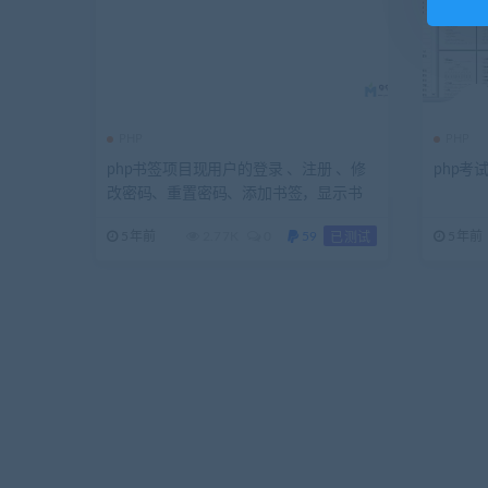
PHP
PHP
php书签项目现用户的登录 、注册 、修
php考
改密码、重置密码、添加书签，显示书
签，删除书签 等功能
5年前
2.77K
0
59
5年前
已测试