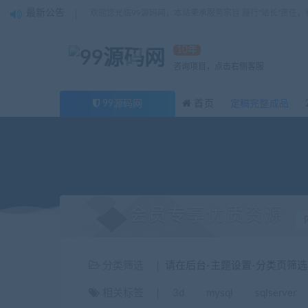
最新公告
欢迎您光临99源码网，本站秉承服务宗旨 履行“站长”责任
10年
咨询项目，点击右侧客服
99源码网
首页
定稿完整成品
会员专享优质资源
分类筛选
请在后台-主题设置-分类页筛
相关标签
3d
mysql
sqlserver