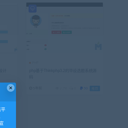
PHP
设计
php基于Thinkphp3.2的毕设选题系统源
码
×
0
5年前
2.7K
0
50
推荐
推荐
诺平
视
宣