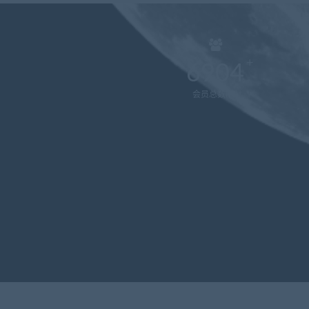
6904
会员总数(位)