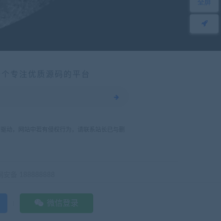
全屏
一个专注优质源码的平台
力驱动，网站中若有侵权行为，请联系站长已与删
安备 188888888
微信登录