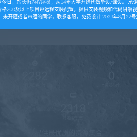
至今日，站长仍为程序员，从14年大学开始代做毕设/课设。 承
价格200及以上项目包远程安装配置，提供安装视频和代码讲解
。 未开题或者审题的同学，联系客服，免费设计 2023年8月22号
2282
0
资源总数(个)
本周发布(个)
2318
稳定运行(天)
提供最优质的资源集合