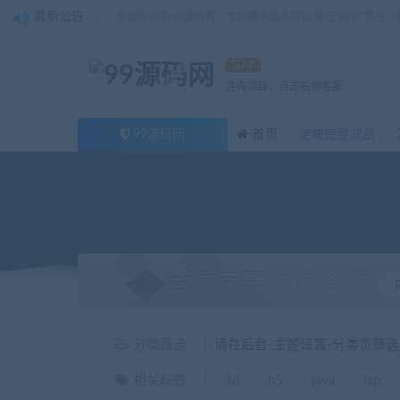
最新公告
欢迎您光临99源码网，本站秉承服务宗旨 履行“站长”责任
10年
咨询项目，点击右侧客服
99源码网
首页
定稿完整成品
会员专享优质资源
分类筛选
请在后台-主题设置-分类页筛
相关标签
3d
h5
java
jsp