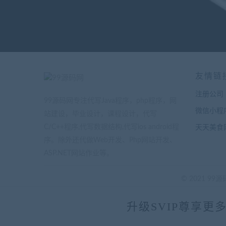
友情链
注册公司
99源码网专注代写Java程序，php程序，网
微信小程
站建设，毕业设计，课程设计，代写
C/C++程序,代写数据结构,代写ios android程
天天美食
序。除外还代做Web开发、Php网站开发、
ASP.NET网站作业等。
© 2021 99源码网
升级SVIP尊享更