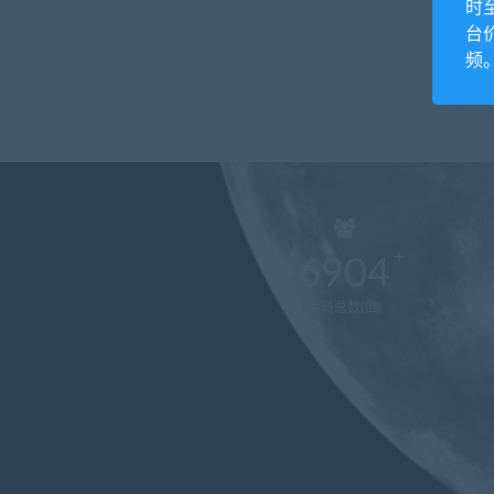
时
台
频
6904
会员总数(位)