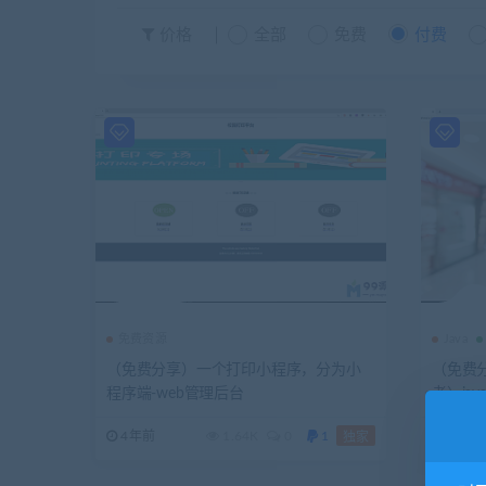
价格
全部
免费
付费
免费资源
Java
（免费分享）一个打印小程序，分为小
（免费
程序端-web管理后台
考）ja
html和
4年前
1.64K
0
1
5年前
独家