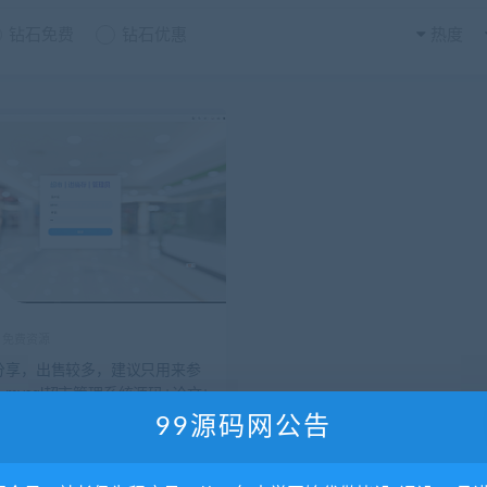
钻石免费
钻石优惠
热度
免费资源
分享，出售较多，建议只用来参
va mysql超市管理系统源码+论文+
jsp多版本
99源码网公告
7.89K
0
10
独家