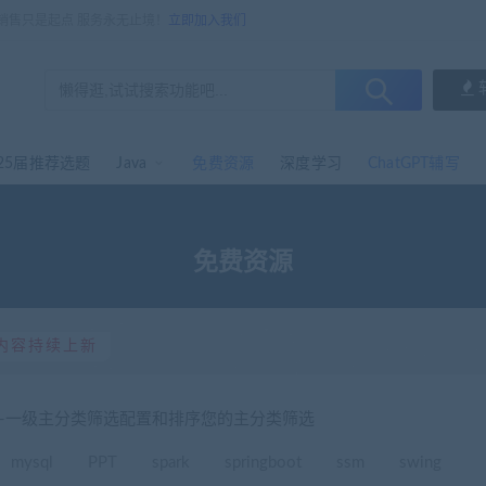
，销售只是起点 服务永无止境！
立即加入我们
25届推荐选题
Java
免费资源
深度学习
ChatGPT辅写
免费资源
内容持续上新
选-一级主分类筛选配置和排序您的主分类筛选
mysql
PPT
spark
springboot
ssm
swing