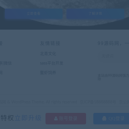
立即查看
了解详情
接
友情链接
99源码网，
北青文化
序|微信
sass平台开发
网
鳌虾饲养
本站由99源码网强
除
 & WordPress Theme. All rights reserved
京ICP备18888888号
京公网
XML地图
|
站长导航
多特权
立即升级
账号登录
QQ登录