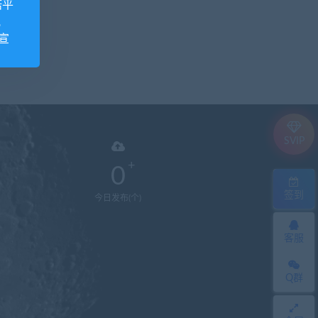
诺平
视
宣
SVIP
0
签到
今日发布(个)
客服
Q群