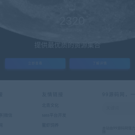
2320
稳定运行(天)
提供最优质的资源集合
立即查看
了解详情
接
友情链接
99源码网，
北青文化
序|微信
sass平台开发
网
鳌虾饲养
本站由99源码网强
除