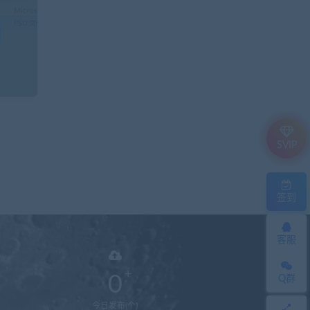
SVIP
签到
客服
0
Q群
今日发布(个)