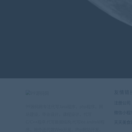
友情链
注册公司
99源码网专注代写Java程序，php程序，网
微信小程
站建设，毕业设计，课程设计，代写
C/C++程序,代写数据结构,代写ios android程
天天美食
序。除外还代做Web开发、Php网站开发、