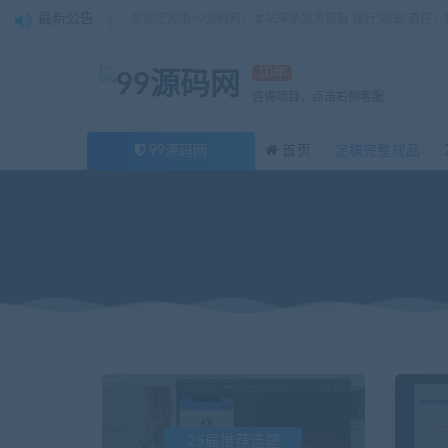
最新公告
欢迎您光临99源码网，本站秉承服务宗旨 履行“站长”责任
10年
咨询项目，点击右侧客服
99源码网
首页
定稿完整成品
25届推荐选题