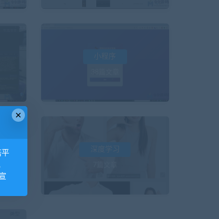
小程序
38篇文章
×
深度学习
诺平
视
7篇文章
宣