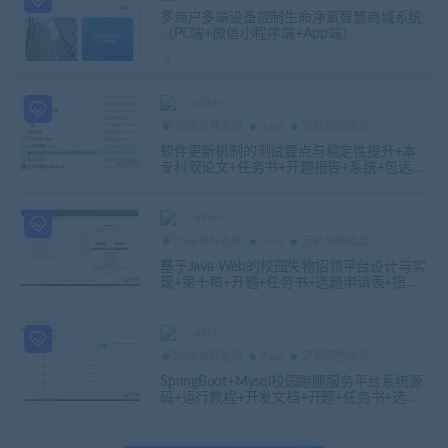
+带敲笔记资料+安装视频
多商户多端设备控制生命净氧智慧商城系统
（PC端+微信小程序端+App端）
admin
25届推荐选题
Java
定稿完整成品
软件更新机制的测试要点与稳定性提升+本
专科双论文+任务书+开题报告+系统+包远程
安装配置
admin
25届推荐选题
Java
定稿完整成品
基于Java Web的校园失物招领平台设计与实
现+第十稿+开题+任务书+选题申请表+指导
工作记录+答辩相关问题及解答+创新点+12
周周进展+中期检查表
admin
25届推荐选题
Java
定稿完整成品
SpringBoot+Mysql校园跑腿服务平台系统源
码+运行教程+开发文档+开题+任务书+选题
申请表+指导工作记录+答辩相关问题及解答
+创新点+12周周进展+中期检查表