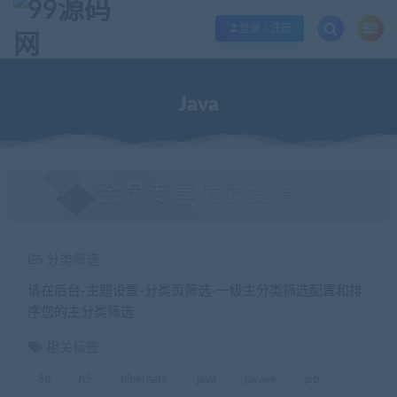
欢迎您光临99源码网，本站秉承服务宗旨 履行“站长”责任，销售只是起点 服务
登录 / 注册
Java
会员专享优质资源
分类筛选
请在后台-主题设置-分类页筛选-一级主分类筛选配置和排
序您的主分类筛选
相关标签
3d
h5
hibernate
java
javaee
jsp