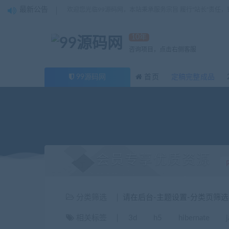
最新公告
欢迎您光临99源码网，本站秉承服务宗旨 履行“站长”责任
10年
咨询项目，点击右侧客服
99源码网
首页
定稿完整成品
会员专享优质资源
分类筛选
请在后台-主题设置-分类页筛
相关标签
3d
h5
hibernate