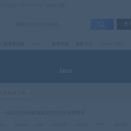
，销售只是起点 服务永无止境！
立即加入我们
25届推荐选题
Java
免费资源
深度学习
ChatGPT辅写
Java
内容持续上新
选-一级主分类筛选配置和排序您的主分类筛选
java
javaee
jsp
mybatis
mysql
PPT
servlet