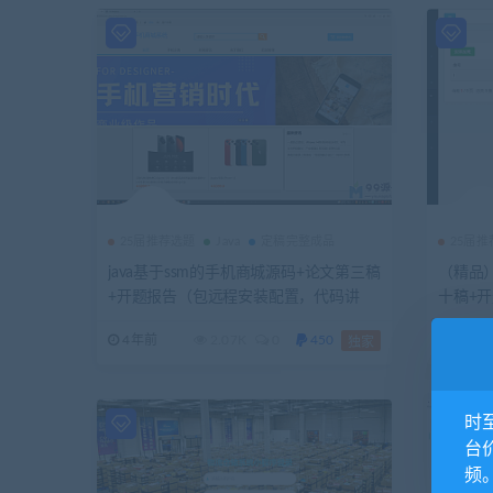
25届推荐选题
Java
定稿完整成品
25届
java基于ssm的手机商城源码+论文第三稿
（精品
+开题报告（包远程安装配置，代码讲
十稿+开
解）
+代码
4年前
2.07K
0
450
4年前
独家
装，已
时
台
频