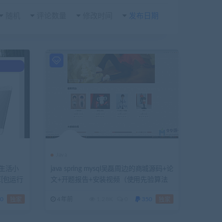
随机
评论数量
修改时间
发布日期
Java
园生活小
java spring mysql吴磊周边的商城源码+论
[包运行
文+开题报告+安装视频（使用先验算法
0
4年前
1.28K
0
350
独家
独家