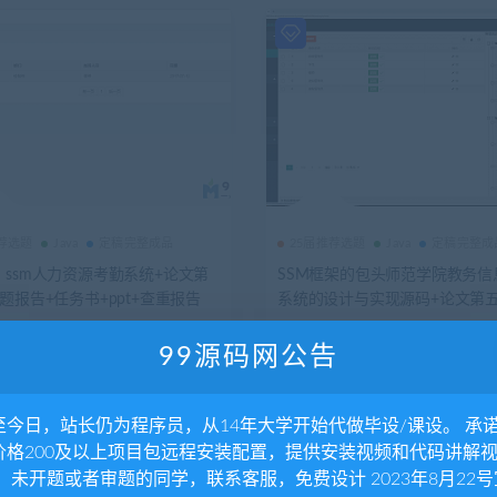
推荐选题
Java
定稿完整成品
25届推荐选题
Java
定稿完整成
）ssm人力资源考勤系统+论文第
SSM框架的包头师范学院教务信
题报告+任务书+ppt+查重报告
系统的设计与实现源码+论文第五
讲解视频+软件使用说明书（包安
码答疑讲解（包安装配置，已降
1.8K
0
600
4年前
2.08K
0
55
独家
降重）
99源码网公告
至今日，站长仍为程序员，从14年大学开始代做毕设/课设。 承
价格200及以上项目包远程安装配置，提供安装视频和代码讲解
。 未开题或者审题的同学，联系客服，免费设计 2023年8月22号