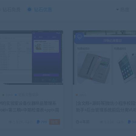
钻石免费
钻石优惠
热度
d
Java
定稿完整成品
Java
SM的实验室设备仪器样品管理系
[含文档+源码等]微信小程序校
roid+第三稿+中期检查表+ppt+周
助手+后台管理系统前后分离VUE
开题+任务书+申请表+指导工作记
成功]
1.52K
0
799
4年前
1.33K
0
34
独家
重报告+安装视频+讲解视频（已降
1.18G）