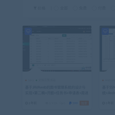
价格
全部
免费
付费
Java
定稿完整成品
Androi
基于JAVAweb的图书管理系统的设计与
基于S
实现+第二稿+开题+任务书+申请表+周进
统+And
展+中期检查表+ppt+创新点+答辩问题解
进展+
2年前
1.92K
0
599
3年前
独家
答+知道工作记录+查重报告+安装视频
录+查
+讲解视频（已降重）
重）（共