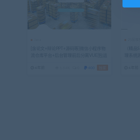
Java
25届
[含论文+辩论PPT+源码等]微信小程序物
（精品S
流仓库平台+后台管理前后分离VUE[包运
理系统
行成功
文
4年前
1.64K
0
400
4年前
独家