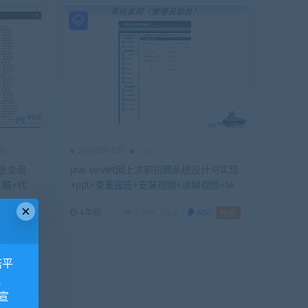
品
25届推荐选题
Java
息查询
java servlet网上求职招聘系统设计与实现
稿+代
+ppt+查重报告+安装视频+讲解视频+lw
重）
（已降重
×
0
4年前
1.59K
0
600
独家
独家
诺平
视
宣