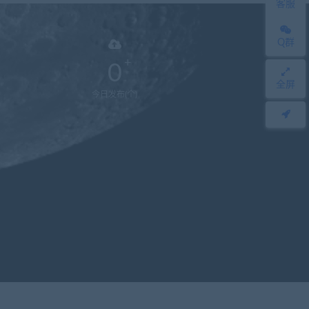
客服
Q群
0
全屏
今日发布(个)