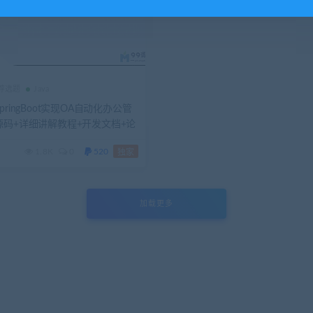
推荐选题
Java
pringBoot实现OA自动化办公管
源码+详细讲解教程+开发文档+论
1.8K
0
520
独家
加载更多