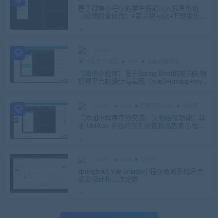
基于微信小程序的学生假期出入报备系统
（疫情报备修改）+第三稿+ppt+开题报告
+任务书
admin
25届推荐选题
Java
定稿完整成品
（微信小程序）基于Spring Boot的校园失物
招领平台的设计与实现（vue3+uniapp+mys
ql）+第二稿+ppt+开题报告+代码讲解视频
admin
Java
定稿完整成品
小程序
（添加小程序在线交流、失物招领功能）基
于 UniApp 平台的学生闲置物品售卖小程序
设计与实现+第四稿+开题+任务书+选题申请
表+指导记录+中期检查表+周进展+创新点
+答辩相关问题解答+安装视频+讲解视频
admin
Java
小程序
springboot vue uniapp小程序商城系统适合
毕业设计和二次定做