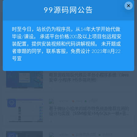
×
25届推荐选题
Java
定稿完整成品
99源码网公告
基于微信小程序的运动康复中心预约系统的
设计与实现（医院预约挂号小程序）（Sprin
gBoot+Vue+Uniapp）+第二稿++开题+任务
书+选题申请表+指导工作记录+答辩相关问
时至今日，站长仍为程序员，从14年大学开始代做
题及解答+创新点+12周周进展+中期检查表
admin
商业软件
小程序
毕设/课设。 承诺平台价格200及以上项目包远程安
+带敲笔记资料+安装视频
可编辑小程序表格同步web在线excel系统源
装配置，提供安装视频和代码讲解视频。 未开题或
码
者审题的同学，联系客服，免费设计 2023年8月22
号宣
admin
Java
商业软件
小程序
电竞游戏陪玩代练云平台小程序系统（Java
安卓 小程序 H5多端商用）
admin
Java
小程序
基于微信小程序的城市特色旅游推荐应用的
设计与实现（SSM框架+MySQL)+一稿+答辩
ppt
admin
25届推荐选题
小程序