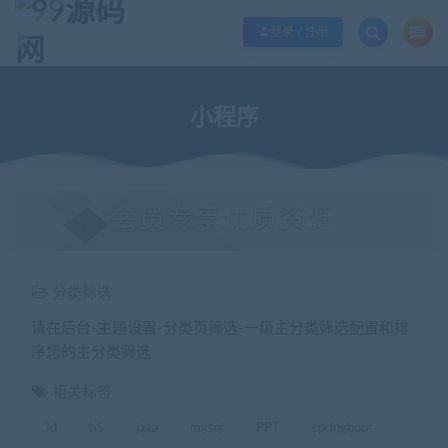
欢迎您光临99源码网，本站秉承服务宗旨 履行“站长”责任，销售只是起点 服务
登录 / 注册
小程序
会员专享优质资源
分类筛选
请在后台-主题设置-分类页筛选-一级主分类筛选配置和排
序您的主分类筛选
相关标签
3d
h5
java
mysql
PPT
springboot