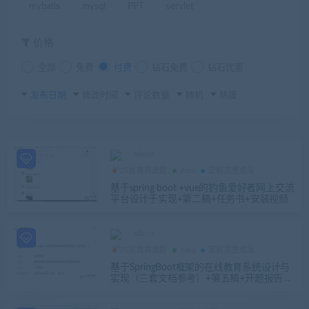
mybatis
mysql
PPT
servlet
价格
全部
免费
付费
钻石免费
钻石优惠
发布日期
修改时间
评论数量
随机
热度
admin
25届推荐选题
Java
定稿完整成品
基于spring boot +vue的钓鱼爱好者网上交流
平台设计于实现+第二稿+任务书+安装视频
admin
25届推荐选题
Java
定稿完整成品
基于SpringBoot框架的在线教育系统设计与
实现（三套文档参考）+第五稿+开题报告
+任务书+ppt+答辩问题+创新点+代码讲解视
频+安装视频（包远程安装配置）