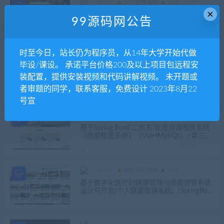
admin
25届推荐选题
Java
×
SpringBoot Vue MySQL酒店民宿预订系统源
99源码网公告
码（支付宝沙箱支付）+代码讲解视频
时至今日，站长仍为程序员，从14年大学开始代做
admin
毕设/课设。 承诺平台价格200及以上项目包远程安
25届推荐选题
Java
定稿完整成品
装配置，提供安装视频和代码讲解视频。 未开题或
基于SpringBoot的环保行为记录与社区互动
者审题的同学，联系客服，免费设计 2023年8月22
平台（Vue+MySQL）+论文+ppt+选题审批
表+任务书+开题报告+指导记录表+中期检查
号宣
表+代码讲解视频+安装视频
admin
25届推荐选题
Java
基于Spring Boot“二房东”优质房源租赁系统
（房屋租赁系统）（Vue+MySQL）+第三稿
+外文文献+文献综述+开题ppt+开题报告+任
务书+中期报告+中英文翻译
admin
25届推荐选题
Java
基于数字化医疗的健康管理与慢病预警系统
设计与开发(个人健康管理系统)（SpringBoot
+Vue+MySQL)+开题报告+第五稿