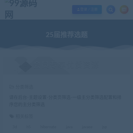
欢迎您光临99源码网，本站秉承服务宗旨 履行“站长”责任，销售只是起点 服务
登录 / 注册
25届推荐选题
会员专享优质资源
分类筛选
请在后台-主题设置-分类页筛选-一级主分类筛选配置和排
序您的主分类筛选
相关标签
3d
h5
hibernate
java
javaee
jsp