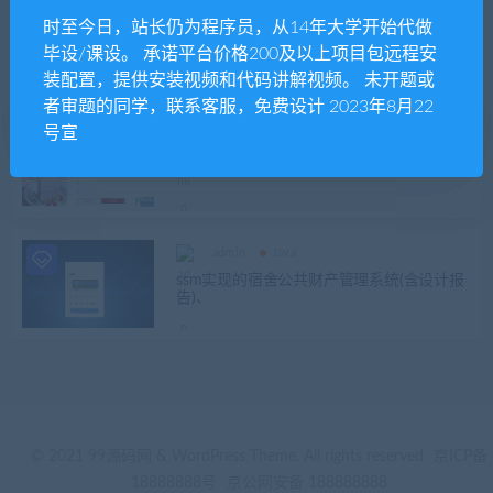
时至今日，站长仍为程序员，从14年大学开始代做
发布日期
修改时间
评论数量
随机
热度
毕设/课设。 承诺平台价格200及以上项目包远程安
装配置，提供安装视频和代码讲解视频。 未开题或
者审题的同学，联系客服，免费设计 2023年8月22
号宣
admin
Java
SSM在线蛋糕商城销售网站项目、
admin
Java
ssm实现的宿舍公共财产管理系统(含设计报
告)、
© 2021 99源码网 & WordPress Theme. All rights reserved
京ICP备
18888888号
京公网安备 188888888