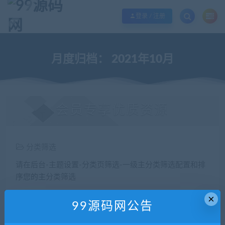
欢迎您光临99源码网，本站秉承服务宗旨 履行“站长”责任，销售只是起点 服务
登录 / 注册
月度归档：
2021年10月
会员专享优质资源
分类筛选
请在后台-主题设置-分类页筛选-一级主分类筛选配置和排
序您的主分类筛选
×
价格
99源码网公告
全部
免费
付费
钻石免费
钻石优惠