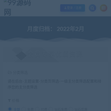
欢迎您光临99源码网，本站秉承服务宗旨 履行“站长”责任，销售只是起点 服务
登录 / 注册
月度归档：
2022年2月
会员专享优质资源
分类筛选
请在后台-主题设置-分类页筛选-一级主分类筛选配置和排
序您的主分类筛选
价格
全部
免费
付费
钻石免费
钻石优惠