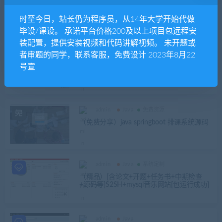
admin
Java
免费资源
（免费分享）基于android 的智能家居系统
时至今日，站长仍为程序员，从14年大学开始代做
毕业论文+APP设计源码
毕设/课设。 承诺平台价格200及以上项目包远程安
装配置，提供安装视频和代码讲解视频。 未开题或
者审题的同学，联系客服，免费设计 2023年8月22
admin
25届推荐选题
Java
号宣
基于SSM的学生宿舍管理系统(含论文和PPT)
+视频讲解+安装部署+效果视频+部署视频
admin
Java
免费资源
（免费分享）java springboot 排课系统源码
admin
Java
系统定制
（精品）[含论文+开题+任务书+中期检查
+源码等]S2SH+mysql音乐网站[包运行成功]
admin
Java