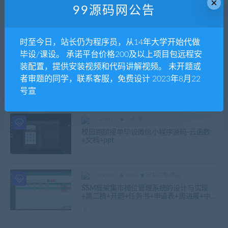
×
99源码网公告
发布日期
修改时间
评论数量
随机
热度
时至今日，站长仍为程序员，从14年大学开始代做
毕设/课设。 承诺平台价格200及以上项目包远程安
admin
装配置，提供安装视频和代码讲解视频。 未开题或
25届推荐选题
Java
定稿完整成品
者审题的同学，联系客服，免费设计 2023年8月22
基于SSM的江西红色旅游网站的设计与实现
号宣
+第二稿+开题报告+任务书+中期检查表+ppt
+亮點难点创新点+查重报告+安装视频+讲解
视频（已降重）
admin
小程序
校园跑腿接单毕设微信小程序源码-云函数
+文档+ppt
admin
Java
定稿完整成品
SSM框架集市摊位管理系统的设计与实现
+第二稿+开题+任务书+申请表+周进展+中期
检查表+ppt+创新点+答辩问题解答+知道工
作记录+查重报告+安装视频+讲解视频（已
降重）