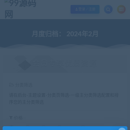
欢迎您光临99源码网，本站秉承服务宗旨 履行“站长”责任，销售只是起点 服务
登录 / 注册
月度归档：
2024年2月
会员专享优质资源
分类筛选
请在后台-主题设置-分类页筛选-一级主分类筛选配置和排
序您的主分类筛选
价格
全部
免费
付费
钻石免费
钻石优惠