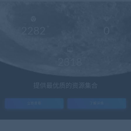
2282
0
资源总数(个)
本周发布(个)
2318
稳定运行(天)
提供最优质的资源集合
立即查看
了解详情