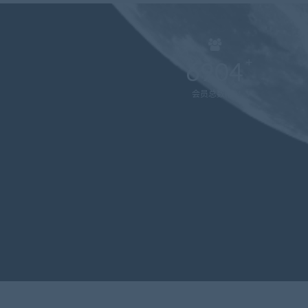
6904
会员总数(位)