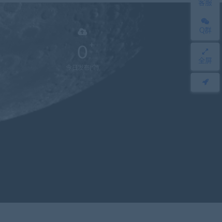
客服
Q群
0
全屏
今日发布(个)