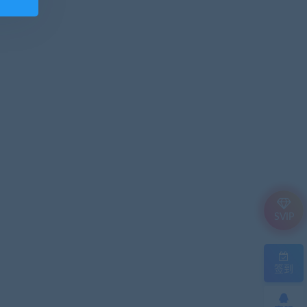
SVIP
签到