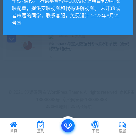
毕设/课设。 承诺平台价格200及以上项目包远程安
装配置，提供安装视频和代码讲解视频。 未开题或
发布日期
修改时间
评论数量
随机
热度
者审题的同学，联系客服，免费设计 2023年8月22
号宣
admin
大数据
java spark淘宝大数据分析可视化系统（源码
+数据+报告）
© 2021 99源码网 & WordPress Theme. All rights reserved
京ICP备
18888888号
京公网安备 188888888
XML地图
|
站长导航
首页
签到
下载
客服