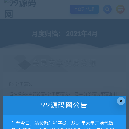
欢迎您光临99源码网，本站秉承服务宗旨 履行“站长”责任，销售只是起点 服务
登录 / 注册
月度归档：
2021年4月
会员专享优质资源
分类筛选
请在后台-主题设置-分类页筛选-一级主分类筛选配置和排
×
序您的主分类筛选
99源码网公告
价格
时至今日，站长仍为程序员，从14年大学开始代做
全部
免费
付费
钻石免费
钻石优惠