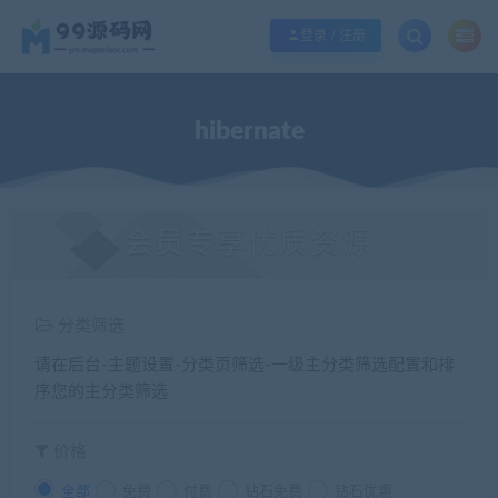
欢迎您光临99源码网，本站秉承服务宗旨 履行“站长”责任，销售只是起点 服务
登录 / 注册
hibernate
会员专享优质资源
分类筛选
请在后台-主题设置-分类页筛选-一级主分类筛选配置和排
序您的主分类筛选
价格
全部
免费
付费
钻石免费
钻石优惠