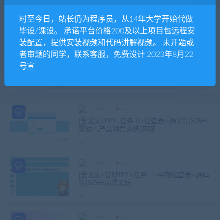
admin
Java
[论文+答辩PPT+任务书+源码等]S2SH基于JS
时至今日，站长仍为程序员，从14年大学开始代做
P的网上购书系统商城电商
毕设/课设。 承诺平台价格200及以上项目包远程安
装配置，提供安装视频和代码讲解视频。 未开题或
者审题的同学，联系客服，免费设计 2023年8月22
admin
Java
号宣
[含论文+PPT+任务书+检查表+源码等]S2SH
网上体育商城(电商购系统)
admin
Java
[含论文+PPT+任务书+检查表+源码等]S2SH
婴幼儿产品销售系统|商城
admin
Java
[含论文+答辩PPT+任务书+中期检查表+源码
等]S2SH动漫论坛
admin
Java