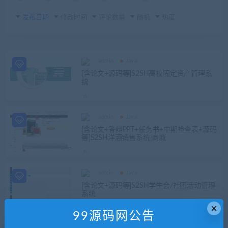
发布日期
修改时间
评论数量
随机
热度
admin
Java
[含论文+源码等]S2SH高校固定资产管理系
统
admin
Java
[含论文+答辩PPT+任务书+中期检查表+源码
等]S2SH洋酒销售系统|商城
admin
Java
[含论文+源码等]S2SH学生会/社团活动管理
系统
×
99源码网公告