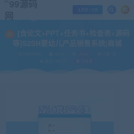
欢迎您光临99源码网，本站秉承服务宗旨 履行“站长”责任，销售只是起点 服务
登录 / 注册
当前位置：
99源码网
Java
[含论文+PPT+任务书+检查表+源码等]S2SH
>
>
[含论文+PPT+任务书+检查表+源码
等]S2SH婴幼儿产品销售系统|商城
2022-05-03
admin
Java
已售1次
关注1.35K次
已收录