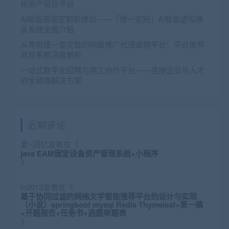
化资产管控平台
AI赋能服装定制新体验——「健一定制」AI智能虚拟换
装系统全面介绍
从零搭建一套完整的网盘推广代理返佣平台：平台推荐
返现系统深度解析
一站式数字化招聘与用工协作平台——连接企业与人才
的全链路解决方案
近期评论
夏~回忆
发表在《
java EAM固定设备资产管理系统+小程序
》
fc2013
发表在《
基于协同过滤的网络文学智能推荐平台的设计与实现
（小说）springboot mysql Redis Thymeleaf+第一稿
+开题报告+任务书+选题审题表
》