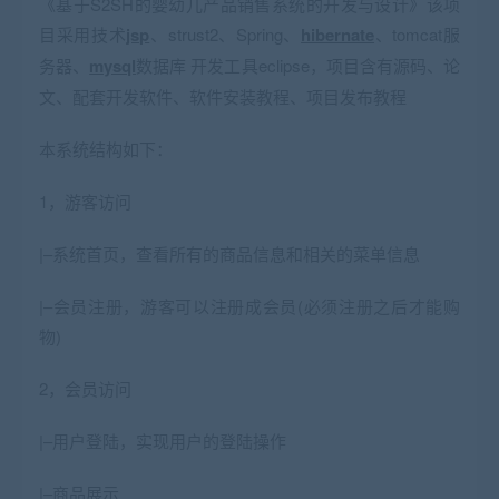
《基于S2SH的婴幼儿产品销售系统的开发与设计》该项
目采用技术
jsp
、strust2、Spring、
hibernate
、tomcat服
务器、
mysql
数据库 开发工具eclipse，项目含有源码、论
文、配套开发软件、软件安装教程、项目发布教程
本系统结构如下：
1，游客访问
|–系统首页，查看所有的商品信息和相关的菜单信息
|–会员注册，游客可以注册成会员(必须注册之后才能购
物)
2，会员访问
|–用户登陆，实现用户的登陆操作
|–商品展示