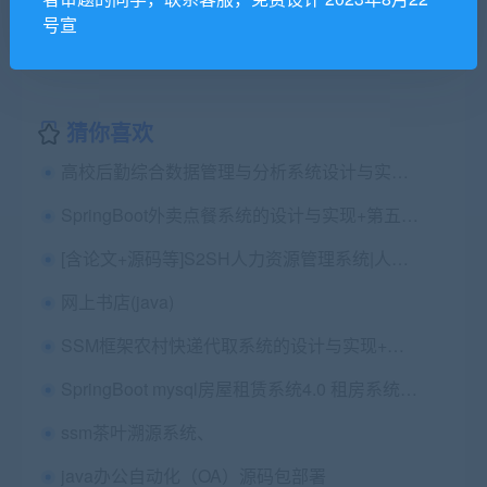
号宣
猜你喜欢
高校后勤综合数据管理与分析系统设计与实现毕业论文+文献资料+JavaSSM项目源码及Mysql数据库
SpringBoot外卖点餐系统的设计与实现+第五稿+中期+ppt+任务书+查重报告+安装视频+讲解视频（已降重）
[含论文+源码等]S2SH人力资源管理系统|人事薪资招聘oa人力请假考勤工资
网上书店(java)
SSM框架农村快递代取系统的设计与实现+第六稿+开题+ppt+文献翻译+文献综述+查重报告+安装视频+讲解视频（已降重）
SpringBoot mysql房屋租赁系统4.0 租房系统源码（包远程安装
ssm茶叶溯源系统、
java办公自动化（OA）源码包部署