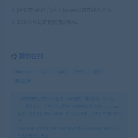
[含论文+源码等]基于Javaweb的在线人才招聘系统求职兼职应聘[包运行成功]
SSM在线球鞋销售商城系统、
猜你在找
hibernate
jsp
mysql
PPT
论文
课程设计
99源码网专注代写Java程序，php程序，网站建设，毕业设
计，课程设计，代写C/C++程序,代写数据结构,代写ios android
程序。除外还代做Web开发、Php网站开发、ASP.NET网站作业
等。
99源码网
»
[含论文+PPT+任务书+检查表+源码等]S2SH婴幼儿
产品销售系统|商城