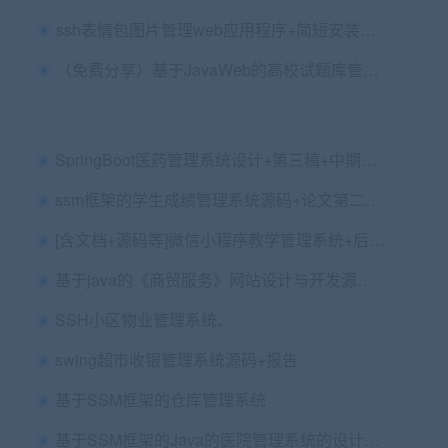
ssh表情包图片管理web应用程序+简短安装视频
（免费分享）基于JavaWeb的高校试题库管理系统设计与实现 毕业论文+项目源码及数据库文件（已发）
SpringBoot医药管理系统设计+第三稿+中期检查表+ppt+外文文献翻译+文献综述+开题+任务书+查重报告+安装视频+讲解视频（已降重）
ssm框架的学生成绩管理系统源码+论文第二稿+安装视频
[含文档+源码等]微信小程序教学管理系统+后台管理系统[包运行成功]
基于java的《商贸服务》网站设计与开发源码+论文第五稿+ppt+任务书+外文翻译+开题报告+查重报告（包安装，已降重）
SSH小区物业管理系统、
swing超市收银管理系统源码+报告
基于SSM框架的仓库管理系统
基于SSM框架的Java的医院管理系统的设计与实现+第五稿+中期检查表+ppt+周进展+开题+任务书+申请表+查重报告+安装视频+讲解视频（已降重）